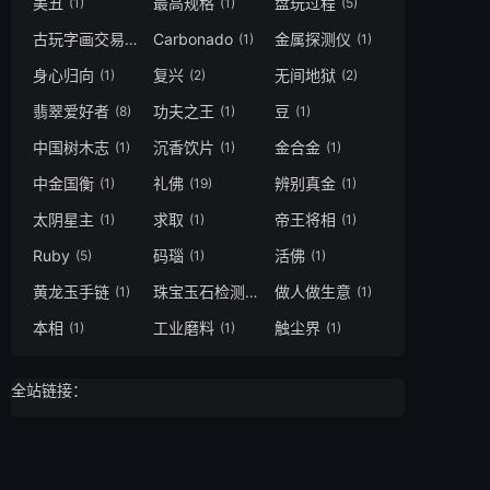
美丑
最高规格
盘玩过程
(1)
(1)
(5)
古玩字画交易
Carbonado
金属探测仪
(1)
(1)
(1)
身心归向
复兴
无间地狱
(1)
(2)
(2)
翡翠爱好者
功夫之王
豆
(8)
(1)
(1)
中国树木志
沉香饮片
金合金
(1)
(1)
(1)
中金国衡
礼佛
辨别真金
(1)
(19)
(1)
太阴星主
求取
帝王将相
(1)
(1)
(1)
Ruby
码瑙
活佛
(5)
(1)
(1)
黄龙玉手链
珠宝玉石检测
做人做生意
(1)
(1)
(1)
本相
工业磨料
触尘界
(1)
(1)
(1)
全站链接：