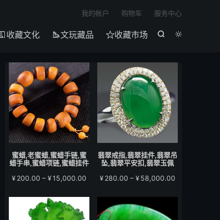

我的帐户
购物车
服务中心
收藏文化
文玩藏品
收藏市场





蜜蜡,老蜜蜡,蜜蜡手链,蜜
翡翠戒指,翡翠挂件,翡翠吊
蜡手串,蜜蜡项链,蜜蜡挂件
坠,翡翠平安扣,翡翠玉佩
价
价
¥
200.00
–
¥
15,000.00
¥
280.00
–
¥
58,000.00
格
格
范
范
围：
围：
¥200.00
¥280.00