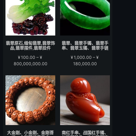
至
至
¥15,000.00
¥58,000.00
翡翠原石,缅甸翡翠,翡翠饰
翡翠、翡翠手镯、翡翠手
品,翡翠摆件,翡翠挂件
串、翡翠玉镯、翡翠手链
¥
100.00
–
¥
¥
1,000.00
–
¥
价
价
800,000,000.00
180,000.00
格
格
范
范
围：
围：
¥100.00
¥1,000.00
至
至
¥800,000,000.00
¥180,000.00
大金刚、小金刚、金刚菩
南红手串、战国红手镯、