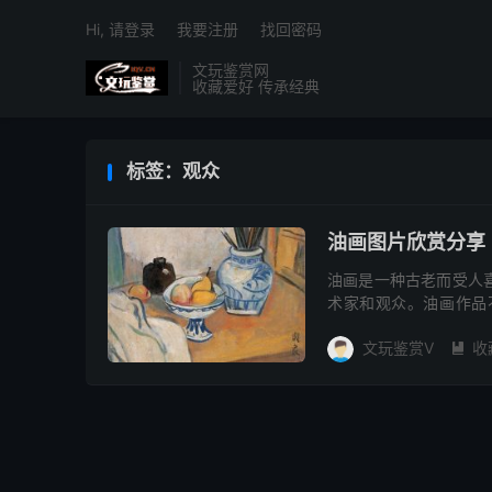
Hi, 请登录
我要注册
找回密码
文玩鉴赏网
收藏爱好 传承经典
标签：观众
油画图片欣赏分享
油画是一种古老而受人
术家和观众。油画作品
想，下面分享一组油画图
文玩鉴赏V
收
