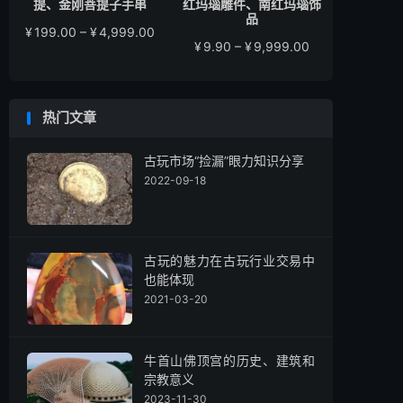
提、金刚菩提子手串
红玛瑙雕件、南红玛瑙饰
品
价
¥
199.00
–
¥
4,999.00
价
¥
9.90
–
¥
9,999.00
格
格
范
范
围：
围：
¥199.00
热门文章
¥9.90
至
至
¥4,999.00
¥9,999.00
古玩市场“捡漏”眼力知识分享
2022-09-18
古玩的魅力在古玩行业交易中
也能体现
2021-03-20
牛首山佛顶宫的历史、建筑和
宗教意义
2023-11-30