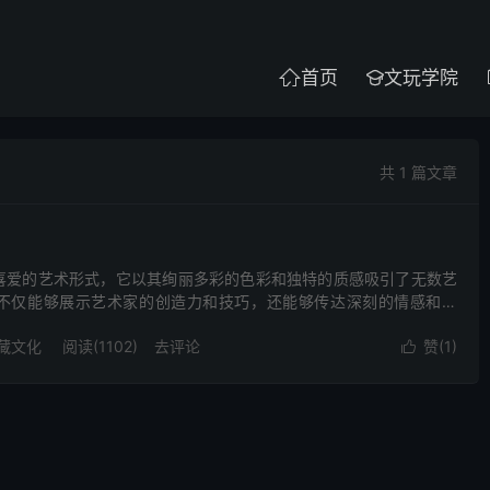
首页
文玩学院


共 1 篇文章
喜爱的艺术形式，它以其绚丽多彩的色彩和独特的质感吸引了无数艺
不仅能够展示艺术家的创造力和技巧，还能够传达深刻的情感和思
片，让大家欣赏。 油画图片分享 首先，油画具有出色的色彩表现...
藏文化
阅读(1102)
去评论
赞(
1
)
