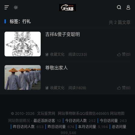




标签：行礼
共 2 篇文章
吉祥&傻子变聪明
收藏文化
阅读(2233)
赞(
0
)


尊敬出家人
收藏文化
阅读(1828)
赞(
0
)


© 2010-2026
文玩鉴赏网
网站事物联系QQ或微信465605
网站地图
网站数据概况 -
最近活跃访客
12
今日访问人数
252
今日访问量
263
昨日访问人数
653
昨日访问量
674
本月访问量
5,194
总访问量
999,546