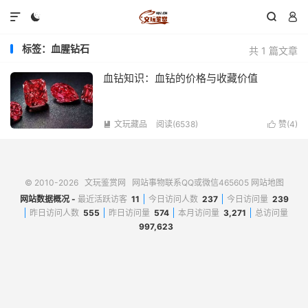




标签：血腥钻石
共 1 篇文章
血钻知识：血钻的价格与收藏价值
文玩藏品
阅读(6538)
赞(
4
)


© 2010-2026
文玩鉴赏网
网站事物联系QQ或微信465605
网站地图
网站数据概况 -
最近活跃访客
11
今日访问人数
237
今日访问量
239
昨日访问人数
555
昨日访问量
574
本月访问量
3,271
总访问量
997,623