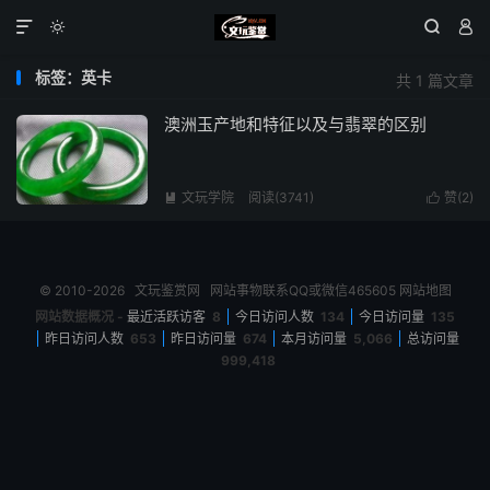




标签：英卡
共 1 篇文章
澳洲玉产地和特征以及与翡翠的区别
文玩学院
阅读(3741)
赞(
2
)


© 2010-2026
文玩鉴赏网
网站事物联系QQ或微信465605
网站地图
网站数据概况 -
最近活跃访客
8
今日访问人数
134
今日访问量
135
昨日访问人数
653
昨日访问量
674
本月访问量
5,066
总访问量
999,418