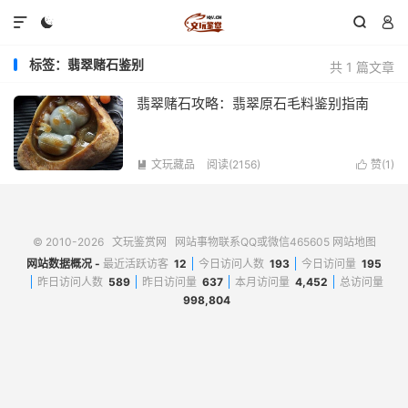




标签：翡翠赌石鉴别
共 1 篇文章
翡翠赌石攻略：翡翠原石毛料鉴别指南
文玩藏品
阅读(2156)
赞(
1
)


© 2010-2026
文玩鉴赏网
网站事物联系QQ或微信465605
网站地图
网站数据概况 -
最近活跃访客
12
今日访问人数
193
今日访问量
195
昨日访问人数
589
昨日访问量
637
本月访问量
4,452
总访问量
998,804