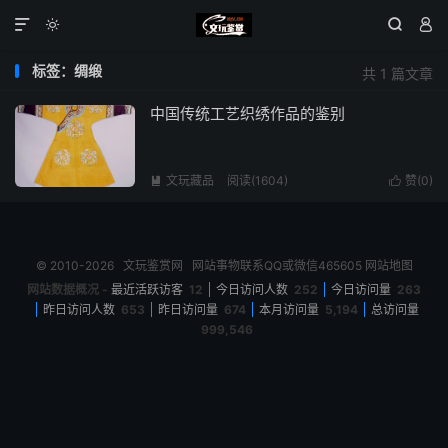




标签：绸缎
共 1 篇文章
中国传统工艺织绣作品的鉴别
文玩藏品
阅读(1604)
赞(
0
)


© 2010-2026
文玩鉴赏网
网站事物联系QQ或微信465605
网站地图
网站数据概况 -
最近活跃访客
12
今日访问人数
252
今日访问量
263
昨日访问人数
653
昨日访问量
674
本月访问量
5,194
总访问量
999,546