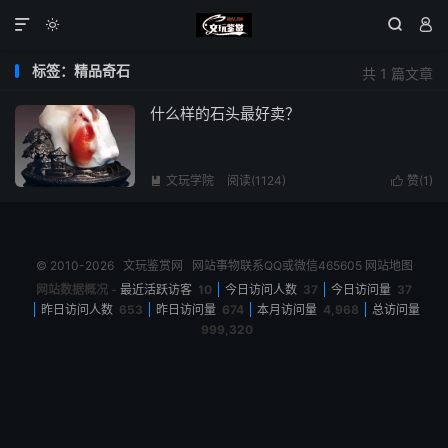




标签：精品奇石
共 1 篇文章
什么样的石头最好卖？
文玩学院
阅读(1124)
赞(
1
)


© 2010-2026
文玩鉴赏网
网站事物联系QQ或微信465605
网站地图
网站数据概况 -
最近活跃访客
10
今日访问人数
37
今日访问量
37
昨日访问人数
653
昨日访问量
674
本月访问量
4,968
总访问量
999,320