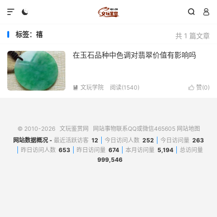




标签：禧
共 1 篇文章
在玉石品种中色调对翡翠价值有影响吗
文玩学院
阅读(1540)
赞(
0
)


© 2010-2026
文玩鉴赏网
网站事物联系QQ或微信465605
网站地图
网站数据概况 -
最近活跃访客
12
今日访问人数
252
今日访问量
263
昨日访问人数
653
昨日访问量
674
本月访问量
5,194
总访问量
999,546