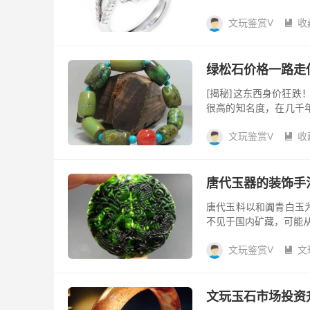
被称为“矢车菊”蓝宝石
文玩鉴赏V
收

绿松石价格一路走
[揭秘]这东西身价狂跌
很高的知名度，在几千
都有绿松石的矿藏。在文玩
文玩鉴赏V
收

唐代玉器的装饰手
唐代玉料以和阗青白玉
不见于国内矿藏，可能从
玉器在装饰手法上，主要
文玩鉴赏V
文

文玩玉石市场投资