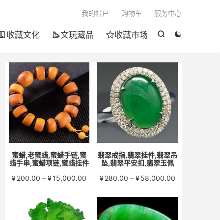

我的帐户
购物车
服务中心
收藏文化
文玩藏品
收藏市场





蜜蜡,老蜜蜡,蜜蜡手链,蜜
翡翠戒指,翡翠挂件,翡翠吊
蜡手串,蜜蜡项链,蜜蜡挂件
坠,翡翠平安扣,翡翠玉佩
价
价
¥
200.00
–
¥
15,000.00
¥
280.00
–
¥
58,000.00
格
格
范
范
围：
围：
¥200.00
¥280.00