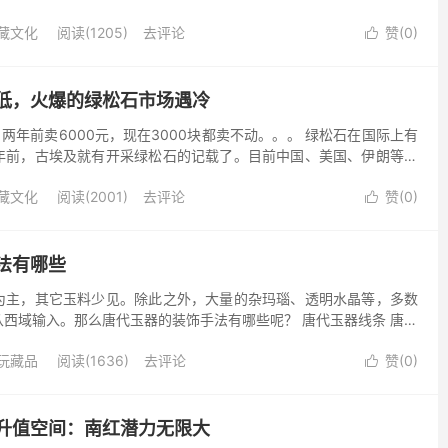
，呈现出略带紫色的天鹅绒般的浓艳外观，被认为是最珍贵的...
藏文化
阅读(1205)
去评论
赞(
0
)

低，火爆的绿松石市场遇冷
！两年前卖6000元，现在3000块都卖不动。。。 绿松石在国际上有
年前，古埃及就有开采绿松石的记载了。目前中国、美国、伊朗等地
市场火爆的2014、2015年，高端的绿松石价...
藏文化
阅读(2001)
去评论
赞(
0
)

法有哪些
为主，其它玉料少见。除此之外，大量的杂玛瑙、透明水晶等，多数
西域输入。那么唐代玉器的装饰手法有哪些呢？ 唐代玉器线条 唐代
采用细密阴线与网状细阴线，表现图案的方法。唐以前的玉器...
玩藏品
阅读(1636)
去评论
赞(
0
)

升值空间：南红潜力无限大