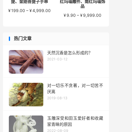
提、金刚菩提子手串
红玛瑙雕件、南红玛瑙饰
品
价
¥
199.00
–
¥
4,999.00
价
¥
9.90
–
¥
9,999.00
格
格
范
范
围：
围：
¥199.00
热门文章
¥9.90
至
至
¥4,999.00
¥9,999.00
天然沉香是怎么形成的？
2021-03-12
对一切乐不贪著，对一切苦不
厌离
2019-08-13
玉雕深受和田玉爱好者和收藏
家青睐的原因
2022-08-09