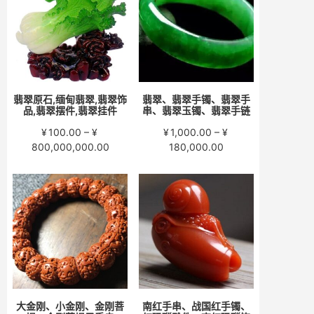
至
至
¥15,000.00
¥58,000.00
翡翠原石,缅甸翡翠,翡翠饰
翡翠、翡翠手镯、翡翠手
品,翡翠摆件,翡翠挂件
串、翡翠玉镯、翡翠手链
¥
100.00
–
¥
¥
1,000.00
–
¥
价
价
800,000,000.00
180,000.00
格
格
范
范
围：
围：
¥100.00
¥1,000.00
至
至
¥800,000,000.00
¥180,000.00
大金刚、小金刚、金刚菩
南红手串、战国红手镯、