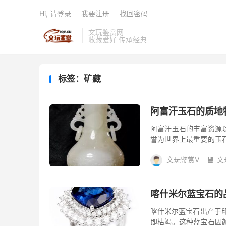
Hi, 请登录
我要注册
找回密码
文玩鉴赏网
收藏爱好 传承经典
标签：矿藏
阿富汗玉石的质地
阿富汗玉石的丰富资源
誉为世界上最重要的玉
者和收藏家追逐的目标
文玩鉴赏V
文
响...

喀什米尔蓝宝石的
喀什米尔蓝宝石出产于印
即枯竭。这种蓝宝石因