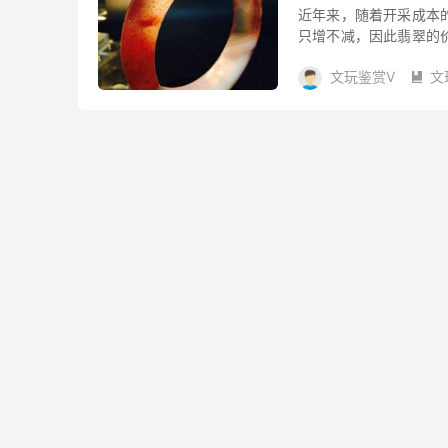
近年来，随着开采成本
只增不减，因此翡翠的
翠巨大的升值空间，一
文玩鉴赏V
文
手...
