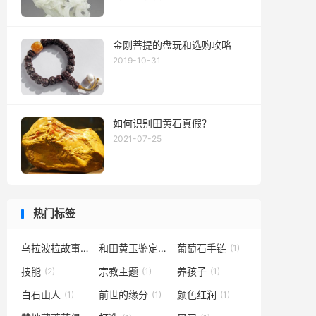
金刚菩提的盘玩和选购攻略
2019-10-31
如何识别田黄石真假？
2021-07-25
热门标签
乌拉波拉故事集
和田黄玉鉴定
葡萄石手链
(1)
(1)
(1)
技能
宗教主题
养孩子
(2)
(1)
(1)
白石山人
前世的缘分
颜色红润
(1)
(1)
(1)