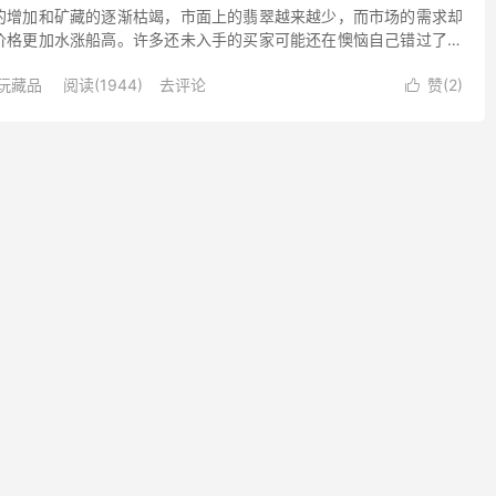
的增加和矿藏的逐渐枯竭，市面上的翡翠越来越少，而市场的需求却
价格更加水涨船高。许多还未入手的买家可能还在懊恼自己错过了翡
些有投资眼光的买家却早已经注意到了玉石市场上的另一位新秀选
玩藏品
阅读(1944)
去评论
赞(
2
)
