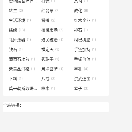
赞地藏菩萨偈
打造
恶习
(1)
(1)
(1)
转生
红翡翠
教化
(2)
(7)
(6)
生活环境
臂搁
红木企业
(1)
(2)
(1)
结缘
核桃市场
神石
(13)
(5)
(1)
礼拜法器
殖民统治
柯巴树脂
(1)
(1)
(1)
铁石
禅定天
手链加持
(1)
(1)
(1)
葡萄石功效
秀珠子
手镯价值
(1)
(1)
(1)
紫黄晶消磁
月净菩萨
星孔
(1)
(1)
(4)
下料
八戒
洪武通宝
(1)
(2)
(1)
莫来勒斯珍珠
樟木
孟子
(1)
(1)
(3)
全站链接：