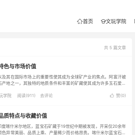
首页
文玩学院


共 5 篇文章
特色与市场价值
以及其在国际市场上的重要性使其成为全球矿产业的焦点。阿富汗被
石产地之一，其独特的地质条件和丰富的矿藏使其成为许多玉石爱好
。本文将探讨阿富汗玉石的特点、历史背景以及对国内外市场的影
玩学院
阅读(911)
去评论
赞(
0
)

品质特点与收藏价值
度喀什米尔地区，蓝宝石矿藏于19世纪中期被发现，开采仅20余年
颜色异常美丽、品质上乘、产量稀少而价格昂贵。喀什米尔蓝宝石又