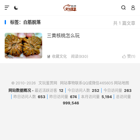




标签：白筋脱落
共 1 篇文章
三黄核桃怎么玩
收藏文化
阅读(930)
赞(
1
)


© 2010-2026
文玩鉴赏网
网站事物联系QQ或微信465605
网站地图
网站数据概况 -
最近活跃访客
12
今日访问人数
252
今日访问量
263
昨日访问人数
653
昨日访问量
674
本月访问量
5,194
总访问量
999,546