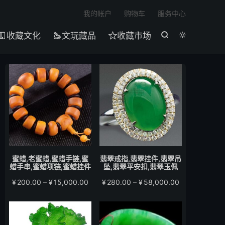

我的帐户
购物车
服务中心
收藏文化
文玩藏品
收藏市场





蜜蜡,老蜜蜡,蜜蜡手链,蜜
翡翠戒指,翡翠挂件,翡翠吊
蜡手串,蜜蜡项链,蜜蜡挂件
坠,翡翠平安扣,翡翠玉佩
价
价
¥
200.00
–
¥
15,000.00
¥
280.00
–
¥
58,000.00
格
格
范
范
围：
围：
¥200.00
¥280.00