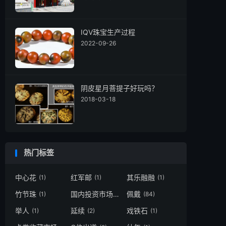
IQV珠宝生产过程
2022-09-26
阴皮星月菩提子好玩吗？
2018-03-18
热门标签
中心花
红军邮
其乐融融
(1)
(1)
(1)
竹节珠
国内投资市场
佩戴
(1)
(1)
(84)
举人
延续
戏铁石
(1)
(2)
(1)