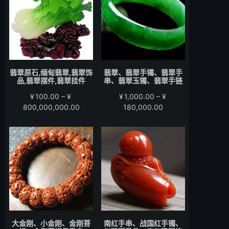
至
至
¥15,000.00
¥58,000.00
翡翠原石,缅甸翡翠,翡翠饰
翡翠、翡翠手镯、翡翠手
品,翡翠摆件,翡翠挂件
串、翡翠玉镯、翡翠手链
¥
100.00
–
¥
¥
1,000.00
–
¥
价
价
800,000,000.00
180,000.00
格
格
范
范
围：
围：
¥100.00
¥1,000.00
至
至
¥800,000,000.00
¥180,000.00
大金刚、小金刚、金刚菩
南红手串、战国红手镯、