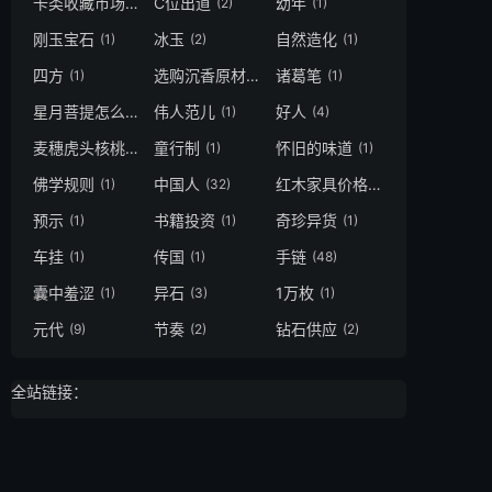
卡类收藏市场
C位出道
幼年
(1)
(2)
(1)
刚玉宝石
冰玉
自然造化
(1)
(2)
(1)
四方
选购沉香原材
诸葛笔
(1)
(1)
(1)
星月菩提怎么辨别真假
伟人范儿
好人
(1)
(1)
(4)
麦穗虎头核桃
童行制
怀旧的味道
(1)
(1)
(1)
佛学规则
中国人
红木家具价格
(1)
(32)
(3)
预示
书籍投资
奇珍异货
(1)
(1)
(1)
车挂
传国
手链
(1)
(1)
(48)
囊中羞涩
异石
1万枚
(1)
(3)
(1)
元代
节奏
钻石供应
(9)
(2)
(2)
全站链接：