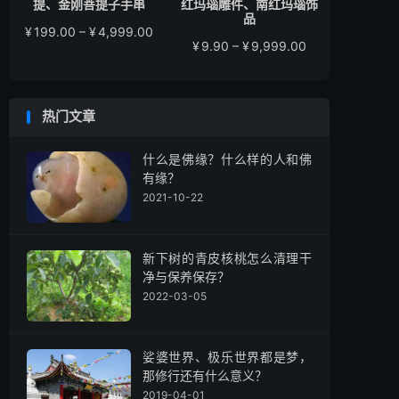
提、金刚菩提子手串
红玛瑙雕件、南红玛瑙饰
品
价
¥
199.00
–
¥
4,999.00
价
¥
9.90
–
¥
9,999.00
格
格
范
范
围：
围：
¥199.00
热门文章
¥9.90
至
至
¥4,999.00
¥9,999.00
什么是佛缘？什么样的人和佛
有缘？
2021-10-22
新下树的青皮核桃怎么清理干
净与保养保存？
2022-03-05
娑婆世界、极乐世界都是梦，
那修行还有什么意义？
2019-04-01