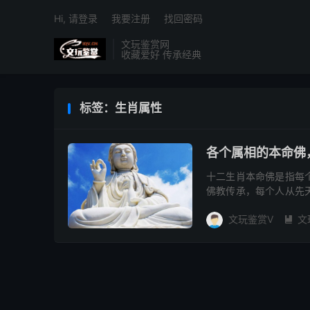
Hi, 请登录
我要注册
找回密码
文玩鉴赏网
收藏爱好 传承经典
标签：生肖属性
各个属相的本命佛
十二生肖本命佛是指每
佛教传承，每个人从先
称为“本命佛”！那么各个
文玩鉴赏V
文
