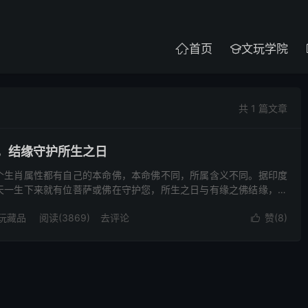
首页
文玩学院


共 1 篇文章
，结缘守护所生之日
个生肖属性都有自己的本命佛，本命佛不同，所属含义不同。据印度
天一生下来就有位菩萨或佛在守护您，所生之日与有缘之佛结缘，被
属相的本命佛是谁呢？ 生肖为“鼠”的人本命佛是千手观音 ...
玩藏品
阅读(3869)
去评论
赞(
8
)
