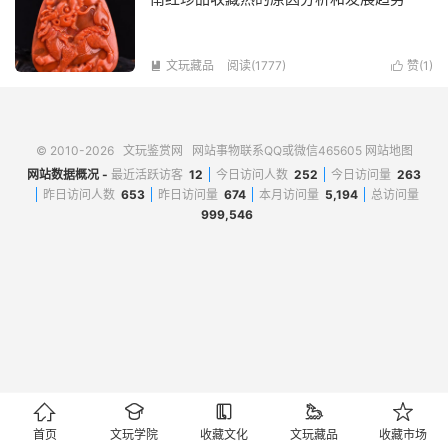
文玩藏品
阅读(1777)
赞(
1
)


© 2010-2026
文玩鉴赏网
网站事物联系QQ或微信465605
网站地图
网站数据概况 -
最近活跃访客
12
今日访问人数
252
今日访问量
263
昨日访问人数
653
昨日访问量
674
本月访问量
5,194
总访问量
999,546





首页
文玩学院
收藏文化
文玩藏品
收藏市场