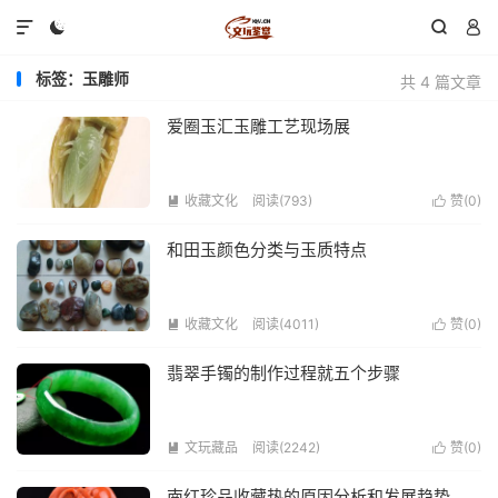




标签：玉雕师
共 4 篇文章
爱圈玉汇玉雕工艺现场展
收藏文化
阅读(793)
赞(
0
)


和田玉颜色分类与玉质特点
收藏文化
阅读(4011)
赞(
0
)


翡翠手镯的制作过程就五个步骤
文玩藏品
阅读(2242)
赞(
0
)


南红珍品收藏热的原因分析和发展趋势