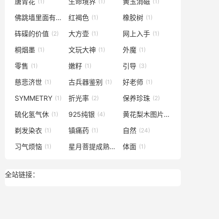
唐青花
生命境界
黄玉消磁
(1)
(1)
(1)
佛跳墙里面有什么材料
红褐色
橡胶树
(1)
(1)
(1)
砗磲的价值
大方壶
网上入手
(2)
(1)
(1)
桐烟墨
文玩大神
外魔
(1)
(1)
(1)
零售
嫩籽
引导
(1)
(1)
(3)
慈悲济世
古兵器鉴别
好老师
(1)
(1)
(1)
SYMMETRY
折光率
保养珍珠
(1)
(2)
(2)
硫化氢气休
925纯银
黄花梨木图片
(1)
(4)
(1)
剃发染衣
镇痛药
自然
(1)
(1)
(24)
习气烦恼
星月菩提成熟度
体面
(1)
(1)
(1)
全站链接：