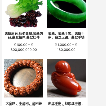
至
至
¥15,000.00
¥58,000.00
翡翠原石,缅甸翡翠,翡翠饰
翡翠、翡翠手镯、翡翠手
品,翡翠摆件,翡翠挂件
串、翡翠玉镯、翡翠手链
¥
100.00
–
¥
¥
1,000.00
–
¥
价
价
800,000,000.00
180,000.00
格
格
范
范
围：
围：
¥100.00
¥1,000.00
至
至
¥800,000,000.00
¥180,000.00
大金刚、小金刚、金刚菩
南红手串、战国红手镯、