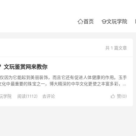
首页
文玩学院


共 1 篇文章
？文玩鉴赏网来教你
不仅因为它能起到美丽装饰，而且它还有促进人体健康的作用。玉手
文化中最重要的珠宝之一，博大精深的中华文化更使之丰富多彩，绚
特有的平安和吉祥的护身符，翡翠手镯的佩戴使女性显得典雅、庄
玩学院
阅读(1112)
去评论
赞(
0
)
