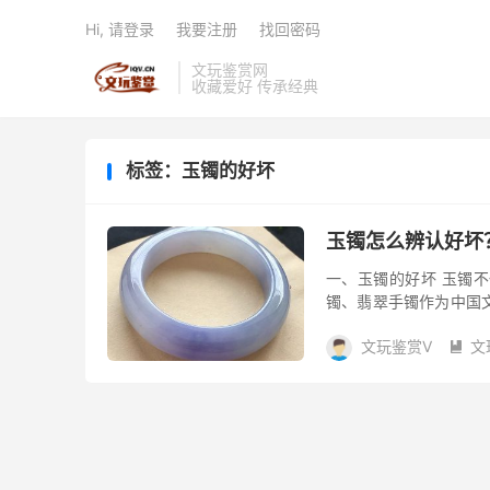
Hi, 请登录
我要注册
找回密码
文玩鉴赏网
收藏爱好 传承经典
标签：玉镯的好坏
玉镯怎么辨认好坏
一、玉镯的好坏 玉镯
镯、翡翠手镯作为中国
丽多姿。玉镯是女性们
文玩鉴赏V
文
重...
