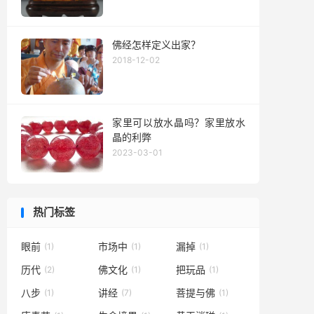
佛经怎样定义出家？
2018-12-02
家里可以放水晶吗？家里放水
晶的利弊
2023-03-01
热门标签
眼前
市场中
漏掉
(1)
(1)
(1)
历代
佛文化
把玩品
(2)
(1)
(1)
八步
讲经
菩提与佛
(1)
(7)
(1)