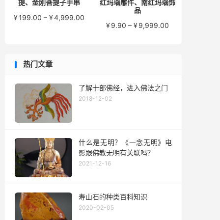
提、金刚菩提子手串
红玛瑙雕件、南红玛瑙饰
品
价
¥
199.00
–
¥
4,999.00
价
¥
9.90
–
¥
9,999.00
格
格
范
范
围：
围：
¥199.00
热门文章
¥9.90
至
至
¥4,999.00
¥9,999.00
了解十部佛经，进入佛法之门
2018-12-02
什么是无明？《一念无明》电
影跟佛教无明有关联吗？
2021-12-16
寿山石的种类百科知识
2020-02-05