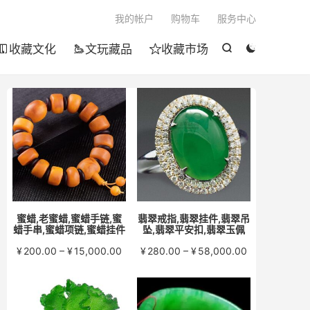

我的帐户
购物车
服务中心
收藏文化
文玩藏品
收藏市场





蜜蜡,老蜜蜡,蜜蜡手链,蜜
翡翠戒指,翡翠挂件,翡翠吊
蜡手串,蜜蜡项链,蜜蜡挂件
坠,翡翠平安扣,翡翠玉佩
价
价
¥
200.00
–
¥
15,000.00
¥
280.00
–
¥
58,000.00
格
格
范
范
围：
围：
¥200.00
¥280.00