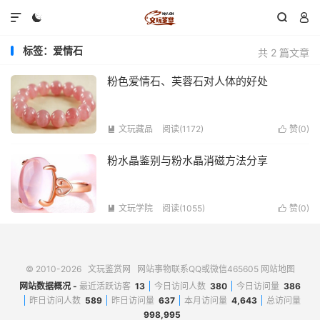




标签：爱情石
共 2 篇文章
粉色爱情石、芙蓉石对人体的好处
文玩藏品
阅读(1172)
赞(
0
)


粉水晶鉴别与粉水晶消磁方法分享
文玩学院
阅读(1055)
赞(
0
)


© 2010-2026
文玩鉴赏网
网站事物联系QQ或微信465605
网站地图
网站数据概况 -
最近活跃访客
13
今日访问人数
380
今日访问量
386
昨日访问人数
589
昨日访问量
637
本月访问量
4,643
总访问量
998,995