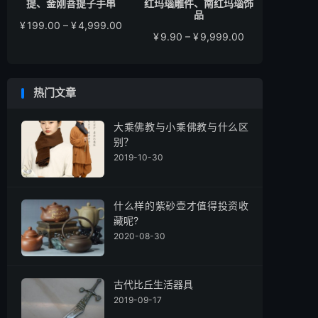
提、金刚菩提子手串
红玛瑙雕件、南红玛瑙饰
品
价
¥
199.00
–
¥
4,999.00
价
¥
9.90
–
¥
9,999.00
格
格
范
范
围：
围：
¥199.00
热门文章
¥9.90
至
至
¥4,999.00
¥9,999.00
大乘佛教与小乘佛教与什么区
别？
2019-10-30
什么样的紫砂壶才值得投资收
藏呢?
2020-08-30
古代比丘生活器具
2019-09-17