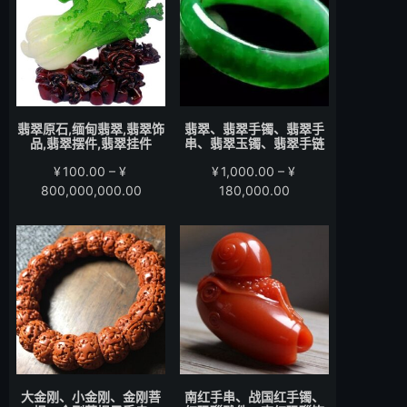
至
至
¥15,000.00
¥58,000.00
翡翠原石,缅甸翡翠,翡翠饰
翡翠、翡翠手镯、翡翠手
品,翡翠摆件,翡翠挂件
串、翡翠玉镯、翡翠手链
¥
100.00
–
¥
¥
1,000.00
–
¥
价
价
800,000,000.00
180,000.00
格
格
范
范
围：
围：
¥100.00
¥1,000.00
至
至
¥800,000,000.00
¥180,000.00
大金刚、小金刚、金刚菩
南红手串、战国红手镯、