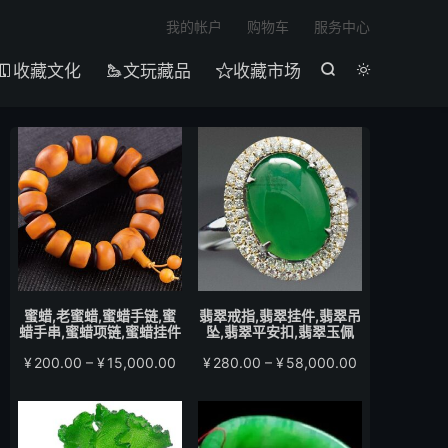

我的帐户
购物车
服务中心
收藏文化
文玩藏品
收藏市场





蜜蜡,老蜜蜡,蜜蜡手链,蜜
翡翠戒指,翡翠挂件,翡翠吊
蜡手串,蜜蜡项链,蜜蜡挂件
坠,翡翠平安扣,翡翠玉佩
价
价
¥
200.00
–
¥
15,000.00
¥
280.00
–
¥
58,000.00
格
格
范
范
围：
围：
¥200.00
¥280.00