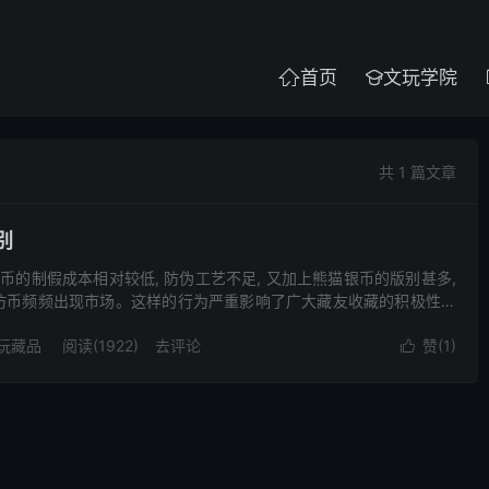
首页
文玩学院


共 1 篇文章
别
银币的制假成本相对较低, 防伪工艺不足, 又加上熊猫银币的版别甚多,
仿币频频出现市场。这样的行为严重影响了广大藏友收藏的积极性，
为了大家能更好的欣赏和收藏熊猫银币，特搜集并整...
玩藏品
阅读(1922)
去评论
赞(
1
)
