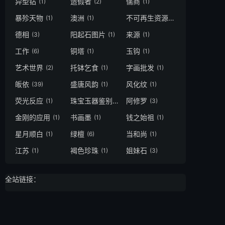
异型钻
造假者
儒商
(1)
(2)
(1)
暴殄天物
澳洲
不可再生资源
(1)
(1)
(1)
德相
阳起石图片
来源
(3)
(1)
(1)
工作
铜塔
玉钩
(6)
(1)
(1)
艺术世界
托钵乞食
字画批发
(2)
(1)
(1)
皈依
盛唐风韵
风化纹
(39)
(1)
(1)
荧光反应
珠宝玉器鉴别
阿修罗
(1)
(1)
(3)
金刚的应用
书画墨
钱之始祖
(1)
(1)
(1)
星月顺白
绿檀
当和尚
(1)
(6)
(1)
江苏
褐色珍珠
姐妹石
(1)
(1)
(3)
全站链接：