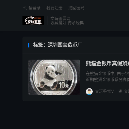
Hi, 请登录
我要注册
找回密码
文玩鉴赏网
收藏爱好 传承经典
标签：深圳国宝造币厂
熊猫金银币真假辨
在熊猫金银币中, 由于
近期熊猫金银币系列高
也影响了金银币的普及。
文玩鉴赏V
文
