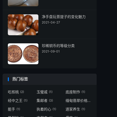
净手盘玩菩提子的变化魅力
2021-04-27
珍稀铜币的等级分类
2021-09-01
热门标签
吃核桃
玉璧戚
底座制作
(2)
(1)
(1)
经中之王
集邮者
缅甸翡翠价格
(1)
(3)
(2)
能手
执着的心
道家养生
(1)
(1)
(1)