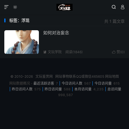




标签：浮现
共 1 篇文章
如何对治妄念
文玩学院
阅读(1846)
赞(
0
)


© 2010-2026
文玩鉴赏网
网站事物联系QQ或微信465605
网站地图
网站数据概况 -
最近活跃访客
7
今日访问人数
567
今日访问量
615
昨日访问人数
575
昨日访问量
588
本月访问量
4,235
总访问量
998,587