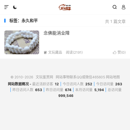




标签：永久和平
共 1 篇文章
念佛能消业障
文玩藏品
阅读(2191)
赞(
0
)


© 2010-2026
文玩鉴赏网
网站事物联系QQ或微信465605
网站地图
网站数据概况 -
最近活跃访客
12
今日访问人数
252
今日访问量
263
昨日访问人数
653
昨日访问量
674
本月访问量
5,194
总访问量
999,546