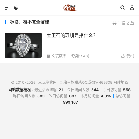




标签：极不完全解理
共 1 篇文章
宝玉石的理解是指什么？
文玩藏品
阅读(1943)
赞(
1
)


© 2010-2026
文玩鉴赏网
网站事物联系QQ或微信465605
网站地图
网站数据概况 -
最近活跃访客
21
今日访问人数
544
今日访问量
558
昨日访问人数
589
昨日访问量
637
本月访问量
4,815
总访问量
999,167