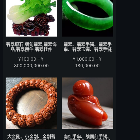
至
至
¥15,000.00
¥58,000.00
翡翠原石,缅甸翡翠,翡翠饰
翡翠、翡翠手镯、翡翠手
品,翡翠摆件,翡翠挂件
串、翡翠玉镯、翡翠手链
¥
100.00
–
¥
¥
1,000.00
–
¥
价
价
800,000,000.00
180,000.00
格
格
范
范
围：
围：
¥100.00
¥1,000.00
至
至
¥800,000,000.00
¥180,000.00
大金刚、小金刚、金刚菩
南红手串、战国红手镯、