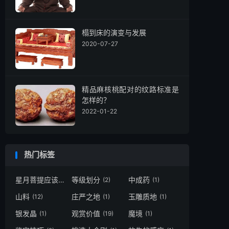
榻到床的演变与发展
2020-07-27
精品麻核桃配对的纹路标准是
怎样的？
2022-01-22
热门标签
星月菩提应该怎样盘玩
等级划分
中成药
(1)
(2)
(1)
山料
庄严之地
玉雕质地
(12)
(1)
(1)
银发晶
观赏价值
魔境
(1)
(19)
(1)