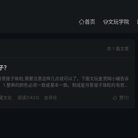
首页
文玩学院


共 1 篇文章
子？
月菩提子珠粒,需要注意这样几点就可以了，下面文玩鉴赏网小编告诉
 1.整串的颜色必须一致或基本一致。制成星月菩提子珠粒的有若干
色不太一样,有白色,也有灰白色,如果玩到一定程度,...
藏文化
阅读(1423)
去评论
赞(
1
)
