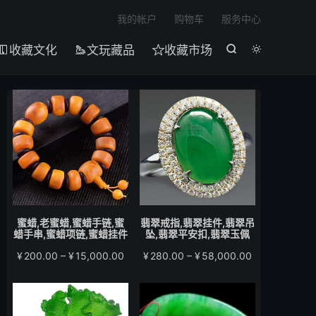

我的帐户
购物车
服务中心
收藏文化
文玩藏品
收藏市场





蜜蜡,老蜜蜡,蜜蜡手链,蜜
翡翠戒指,翡翠挂件,翡翠吊
蜡手串,蜜蜡项链,蜜蜡挂件
坠,翡翠平安扣,翡翠玉佩
价
价
¥
200.00
–
¥
15,000.00
¥
280.00
–
¥
58,000.00
格
格
范
范
围：
围：
¥200.00
¥280.00