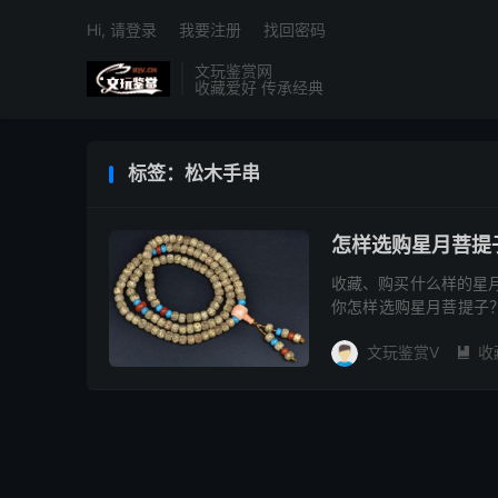
Hi, 请登录
我要注册
找回密码
文玩鉴赏网
收藏爱好 传承经典
标签：松木手串
怎样选购星月菩提
收藏、购买什么样的星
你怎样选购星月菩提子？
种材质,每种材质的质地颜
文玩鉴赏V
收
