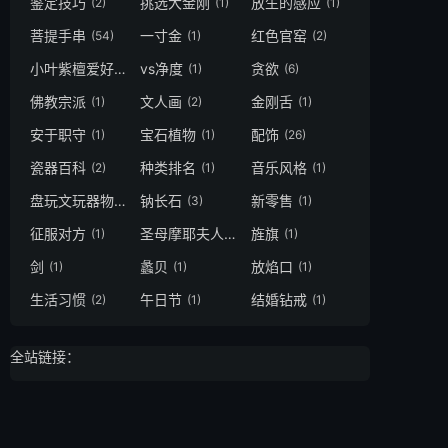
鉴定技巧
挑选大金刚
放生的感应
(2)
(1)
(1)
菩提手串
一寸金
红色官窑
(54)
(1)
(2)
小叶紫檀爱好者
vs净度
贪欲
(1)
(1)
(6)
佛教宗派
文人画
金刚舌
(1)
(2)
(1)
安于职守
宝石植物
配饰
(1)
(1)
(26)
瓷器百科
种类排名
音乐风格
(2)
(1)
(1)
盘玩文玩器物
钠长石
新零售
(1)
(3)
(1)
征服对方
圣母摩耶夫人
旌旗
(1)
(1)
(1)
剑
蠡贝
放焰口
(1)
(1)
(1)
生活习惯
午日节
结婚钻戒
(2)
(1)
(1)
全站链接：