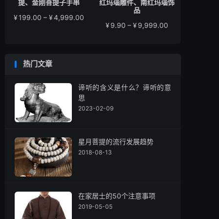
提、金刚菩提子手串
红玛瑙雕件、南红玛瑙饰
品
价
¥
199.00
–
¥
4,999.00
价
¥
9.90
–
¥
9,999.00
格
格
范
范
围：
围：
¥199.00
热门文章
¥9.90
至
至
¥4,999.00
¥9,999.00
谛听的含义是什么？谛听的意
思
2023-02-09
星月菩提的流行发展趋势
2018-08-13
在家居士的50个注意事项
2019-05-05