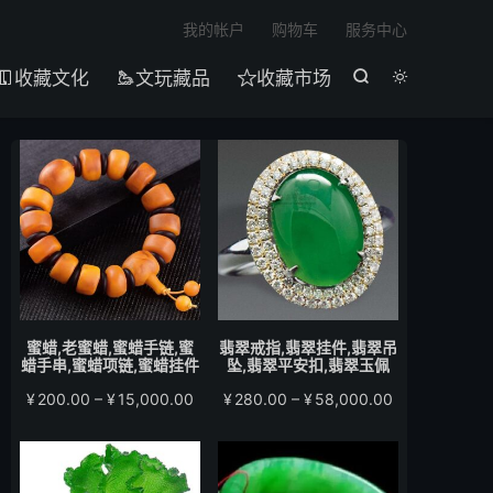

我的帐户
购物车
服务中心
收藏文化
文玩藏品
收藏市场





蜜蜡,老蜜蜡,蜜蜡手链,蜜
翡翠戒指,翡翠挂件,翡翠吊
蜡手串,蜜蜡项链,蜜蜡挂件
坠,翡翠平安扣,翡翠玉佩
价
价
¥
200.00
–
¥
15,000.00
¥
280.00
–
¥
58,000.00
格
格
范
范
围：
围：
¥200.00
¥280.00