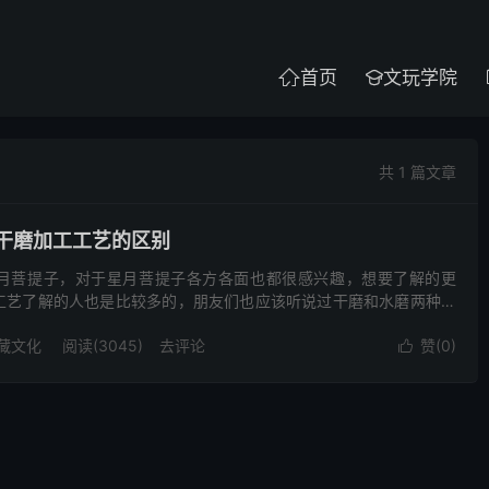
首页
文玩学院


共 1 篇文章
干磨加工工艺的区别
月菩提子，对于星月菩提子各方各面也都很感兴趣，想要了解的更
工艺了解的人也是比较多的，朋友们也应该听说过干磨和水磨两种，
星月菩提子工艺品都有自己的特点，很多人都认为干磨要比水磨的
藏文化
阅读(3045)
去评论
赞(
0
)
