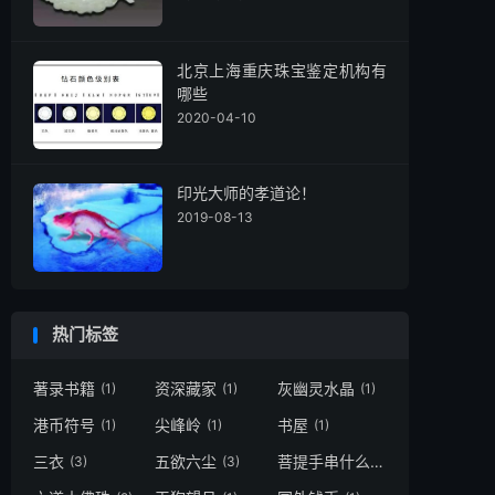
北京上海重庆珠宝鉴定机构有
哪些
2020-04-10
印光大师的孝道论！
2019-08-13
热门标签
著录书籍
资深藏家
灰幽灵水晶
(1)
(1)
(1)
港币符号
尖峰岭
书屋
(1)
(1)
(1)
三衣
五欲六尘
菩提手串什么颜色才算好
(3)
(3)
(1)