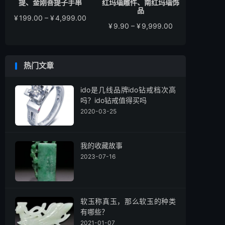
提、金刚菩提子手串
红玛瑙雕件、南红玛瑙饰
品
价
¥
199.00
–
¥
4,999.00
价
¥
9.90
–
¥
9,999.00
格
格
范
范
围：
围：
¥199.00
热门文章
¥9.90
至
至
¥4,999.00
¥9,999.00
ido是几线品牌ido钻戒档次高
吗？ido钻戒值得买吗
2020-03-25
我的收藏故事
2023-07-16
软玉称真玉，那么软玉的种类
有哪些？
2021-01-07