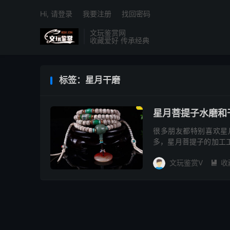
Hi, 请登录
我要注册
找回密码
文玩鉴赏网
收藏爱好 传承经典
标签：星月干磨
星月菩提子水磨和
很多朋友都特别喜欢星
多，星月菩提子的加工
两种打磨方式做出来的
文玩鉴赏V
收
好，...
