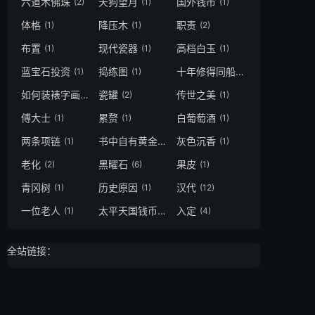
六道木佛珠
天狗望月
国外钱币
(2)
(1)
(1)
体格
降压木
职责
(1)
(1)
(2)
布置
现代瓷器
高档白玉
(1)
(1)
(1)
蓝宝石投资
捣练图
十年修得同船渡
(1)
(1)
(1)
如何装裱字画
瓷罐
传世之美
(1)
(2)
(1)
傅大士
累赘
白葡萄酒
(1)
(1)
(1)
两条项链
书中自有黄金屋 书中自有颜如玉
灰色沉香
(1)
(1)
(1)
老化
黑曜石
果皮
(2)
(6)
(1)
青冈树
历史原因
汉代
(1)
(1)
(12)
一位老人
太平天国钱币
入定
(1)
(1)
(4)
全站链接：