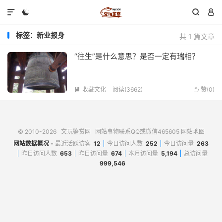




标签：新业报身
共 1 篇文章
“往生”是什么意思？是否一定有瑞相？
收藏文化
阅读(3662)
赞(
0
)


© 2010-2026
文玩鉴赏网
网站事物联系QQ或微信465605
网站地图
网站数据概况 -
最近活跃访客
12
今日访问人数
252
今日访问量
263
昨日访问人数
653
昨日访问量
674
本月访问量
5,194
总访问量
999,546