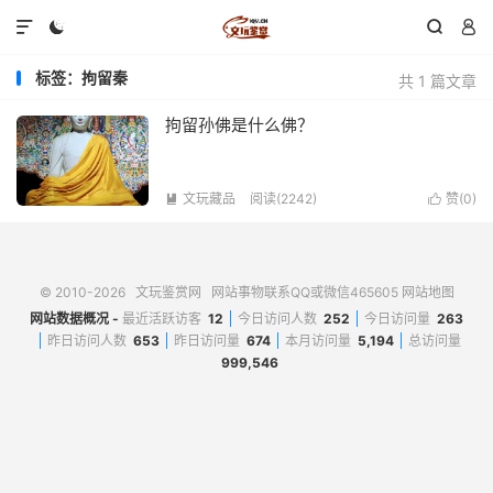




标签：拘留秦
共 1 篇文章
拘留孙佛是什么佛？
文玩藏品
阅读(2242)
赞(
0
)


© 2010-2026
文玩鉴赏网
网站事物联系QQ或微信465605
网站地图
网站数据概况 -
最近活跃访客
12
今日访问人数
252
今日访问量
263
昨日访问人数
653
昨日访问量
674
本月访问量
5,194
总访问量
999,546