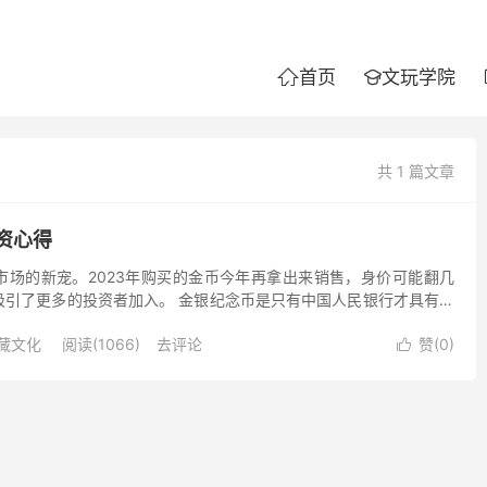
首页
文玩学院


共 1 篇文章
资心得
市场的新宠。2023年购买的金币今年再拿出来销售，身价可能翻几
吸引了更多的投资者加入。 金银纪念币是只有中国人民银行才具有发
力。金银币是我们国家限量发行的法定货币，具有极高的权威...
藏文化
阅读(1066)
去评论
赞(
0
)
