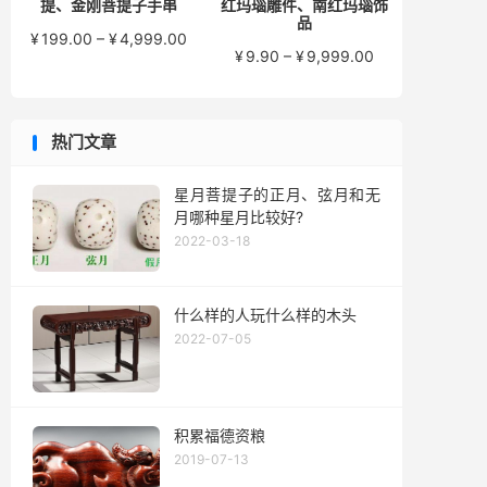
提、金刚菩提子手串
红玛瑙雕件、南红玛瑙饰
品
价
¥
199.00
–
¥
4,999.00
价
¥
9.90
–
¥
9,999.00
格
格
范
范
围：
围：
¥199.00
热门文章
¥9.90
至
至
¥4,999.00
¥9,999.00
星月菩提子的正月、弦月和无
月哪种星月比较好?
2022-03-18
什么样的人玩什么样的木头
2022-07-05
积累福德资粮
2019-07-13