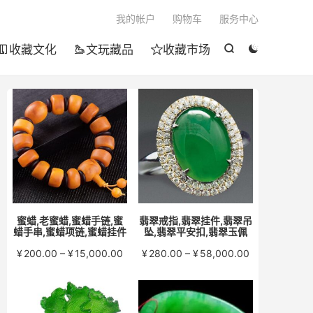

我的帐户
购物车
服务中心
收藏文化
文玩藏品
收藏市场





蜜蜡,老蜜蜡,蜜蜡手链,蜜
翡翠戒指,翡翠挂件,翡翠吊
蜡手串,蜜蜡项链,蜜蜡挂件
坠,翡翠平安扣,翡翠玉佩
价
价
¥
200.00
–
¥
15,000.00
¥
280.00
–
¥
58,000.00
格
格
范
范
围：
围：
¥200.00
¥280.00