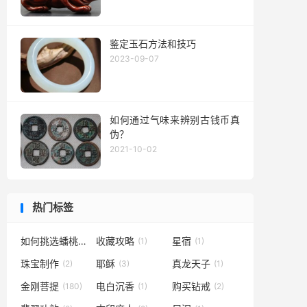
鉴定玉石方法和技巧
2023-09-07
如何通过气味来辨别古钱币真
伪？
2021-10-02
热门标签
如何挑选蟠桃核
收藏攻略
星宿
(1)
(1)
(1)
珠宝制作
耶稣
真龙天子
(2)
(3)
(1)
金刚菩提
电白沉香
购买钻戒
(180)
(1)
(2)