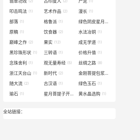
翡翠功效
古印度人
尸泥
(2)
(2)
(1)
叩击鸣法
艺术作品
漫长
(1)
(2)
(1)
部落
格鲁派
绿色阴皮星月
(1)
(1)
(1)
原稿
饮食器
水法冶铜
(1)
(2)
(1)
巅峰之作
果实
成无学道
(2)
(12)
(1)
黑珍珠形状
三转语
价格升值
(1)
(1)
(1)
念珠舍利
观无量寿经
丝绸之路
(1)
(5)
(8)
浙江天台山
新时代
金刚菩提包浆
(1)
(2)
(3)
随大流
古汉语
绿色玉石
(2)
(1)
(1)
瑜石
星月菩提子开片
黄水晶选购
(1)
(1)
(1)
全站链接：