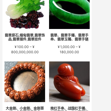
至
至
¥15,000.00
¥58,000.00
翡翠原石,缅甸翡翠,翡翠饰
翡翠、翡翠手镯、翡翠手
品,翡翠摆件,翡翠挂件
串、翡翠玉镯、翡翠手链
¥
100.00
–
¥
¥
1,000.00
–
¥
价
价
800,000,000.00
180,000.00
格
格
范
范
围：
围：
¥100.00
¥1,000.00
至
至
¥800,000,000.00
¥180,000.00
大金刚、小金刚、金刚菩
南红手串、战国红手镯、