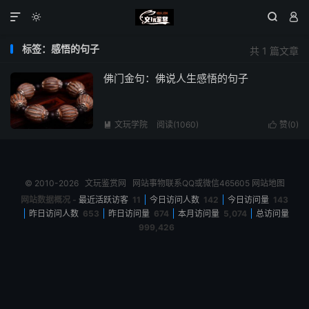




标签：感悟的句子
共 1 篇文章
佛门金句：佛说人生感悟的句子
文玩学院
阅读(1060)
赞(
0
)


© 2010-2026
文玩鉴赏网
网站事物联系QQ或微信465605
网站地图
网站数据概况 -
最近活跃访客
11
今日访问人数
142
今日访问量
143
昨日访问人数
653
昨日访问量
674
本月访问量
5,074
总访问量
999,426