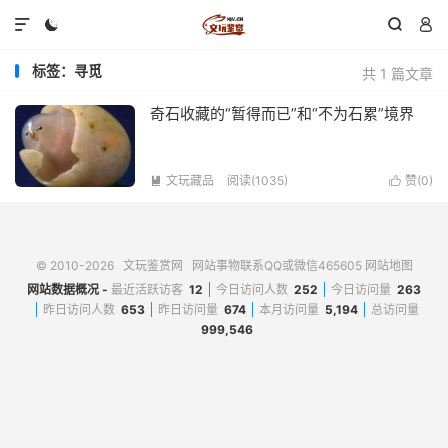




标签：寻觅
共 1 篇文章
奇石收藏的“暂得而已”和“不为石累”境界
文玩藏品
阅读(1035)
赞(
0
)


© 2010-2026
文玩鉴赏网
网站事物联系QQ或微信465605
网站地图
网站数据概况 -
最近活跃访客
12
今日访问人数
252
今日访问量
263
昨日访问人数
653
昨日访问量
674
本月访问量
5,194
总访问量
999,546