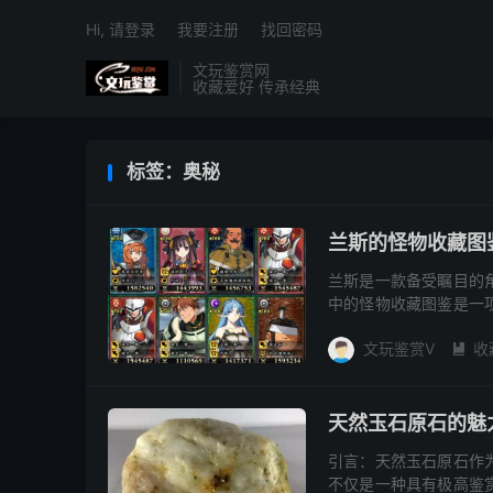
Hi, 请登录
我要注册
找回密码
文玩鉴赏网
收藏爱好 传承经典
标签：奥秘
兰斯的怪物收藏图
兰斯是一款备受瞩目的
中的怪物收藏图鉴是一
和研究各种神奇的生物
文玩鉴赏V
收
力...

天然玉石原石的魅
引言：天然玉石原石作
不仅是一种具有极高鉴