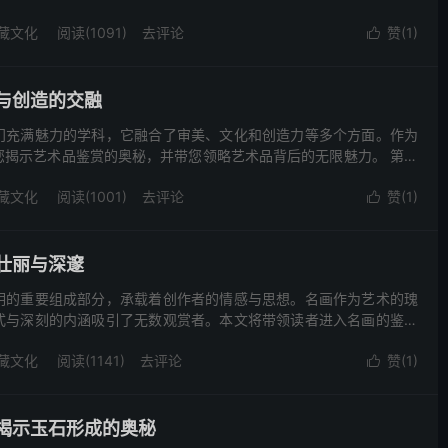
然玉石原石的形成、特点以及对人类的影响。 一、天然玉石原石...
藏文化
阅读(1091)
去评论
赞(
1
)

与创造的交融
门充满魅力的学科，它融合了审美、文化和创造力等多个方面。作为
您揭示艺术品鉴赏的奥秘，并带您领略艺术品背后的无限魅力。 第一
的审美情趣是多样且独特的，艺术品鉴赏正是基于这种多样性而...
藏文化
阅读(1001)
去评论
赞(
1
)

壮丽与深邃
明的重要组成部分，承载着创作者的情感与思想。名画作为艺术的瑰
式与深刻的内涵吸引了无数观赏者。本文将带领读者进入名画的鉴赏
魅力。 一、名画的背景与历史 名画作为绘画艺术的精华，多具...
藏文化
阅读(1141)
去评论
赞(
1
)

揭示玉石形成的奥秘