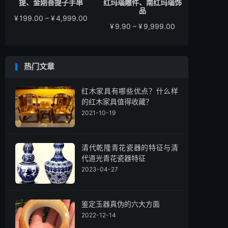
提、金刚菩提子手串
红玛瑙雕件、南红玛瑙饰
品
价
¥
199.00
–
¥
4,999.00
价
¥
9.90
–
¥
9,999.00
格
格
范
范
围：
围：
¥199.00
热门文章
¥9.90
至
至
¥4,999.00
¥9,999.00
红木家具有哪些优点？什么样
的红木家具值得收藏？
2021-10-19
清代乾隆青花瓷器的特征与清
代道光青花瓷器特征
2023-04-27
鉴定玉器真伪的六大方面
2022-12-14