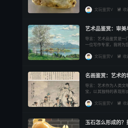
材料。本文将深入探讨天
文玩鉴赏V
收

艺术品鉴赏：审美
导言：艺术品鉴赏是一
一位写作专家，我将为
部分：审美的力量 人类
文玩鉴赏V
收

名画鉴赏：艺术的
导言：艺术作为人类文
宝，以其独特的表现形
世界，探索其中的奥秘与
文玩鉴赏V
收

玉石怎么形成的？