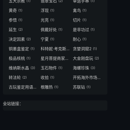
五大宗教
翡翠宝石
幸运手串
(1)
(2)
(1)
黄奇
浮现
禽鸟
(1)
(1)
(1)
参悟
光亮
切片
(1)
(1)
(1)
延生
佩戴好处
是非功过
(2)
(1)
(1)
决定因素
宁夏
耐心
(2)
(1)
(1)
铜墨盒鉴定
科特妮·考克斯
贪婪洞窟2
(1)
(1)
(1)
极品核桃
星月菩提商家
大金刚盘玩
(1)
(1)
(2)
维纳斯水晶
玉石物件
海螺珍珠
(3)
(1)
(3)
转法轮
收拾
开拓海外市场
(2)
(1)
(1)
古玩鉴定用语
根雕热
苏联钻
(1)
(1)
(1)
全站链接：