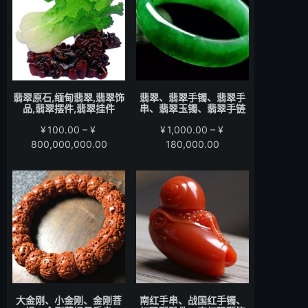
至
至
¥15,000.00
¥58,000.00
翡翠原石,缅甸翡翠,翡翠饰
翡翠、翡翠手镯、翡翠手
品,翡翠摆件,翡翠挂件
串、翡翠玉镯、翡翠手链
¥
100.00
–
¥
¥
1,000.00
–
¥
价
价
800,000,000.00
180,000.00
格
格
范
范
围：
围：
¥100.00
¥1,000.00
至
至
¥800,000,000.00
¥180,000.00
大金刚、小金刚、金刚菩
南红手串、战国红手镯、