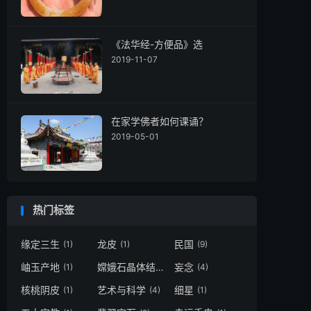
《法华经-方便品》选
2019-11-07
在家学佛者如何课诵？
2019-05-01
热门标签
缘定三生
龙皮
民国
(1)
(1)
(9)
岫玉产地
嫦娥石晶体结构
妄念
(1)
(1)
(4)
核桃阴皮
艺术与科学
细星
(1)
(4)
(1)