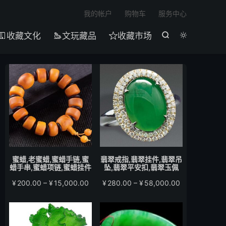

我的帐户
购物车
服务中心
收藏文化
文玩藏品
收藏市场





蜜蜡,老蜜蜡,蜜蜡手链,蜜
翡翠戒指,翡翠挂件,翡翠吊
蜡手串,蜜蜡项链,蜜蜡挂件
坠,翡翠平安扣,翡翠玉佩
价
价
¥
200.00
–
¥
15,000.00
¥
280.00
–
¥
58,000.00
格
格
范
范
围：
围：
¥200.00
¥280.00