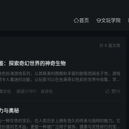
首页
文玩学院


共 6 篇文章
鉴：探索奇幻世界的神奇生物
角色扮演游戏系列，以其精美的图像和丰富的剧情而闻名于世。游戏
项令人着迷的功能，让玩家可以在充满奇幻色彩的世界中收集、学习
。本文将带您深入探索兰斯的怪物收藏图鉴，了解其中的奥秘和魅
藏文化
阅读(1791)
去评论
赞(
1
)

力与奥秘
为一种珍贵的宝石，在人类历史上拥有悠久的传承与独特的魅力。它
赏价值的艺术品，更是一种被广泛用于装饰、健康与灵性修行的宝贵