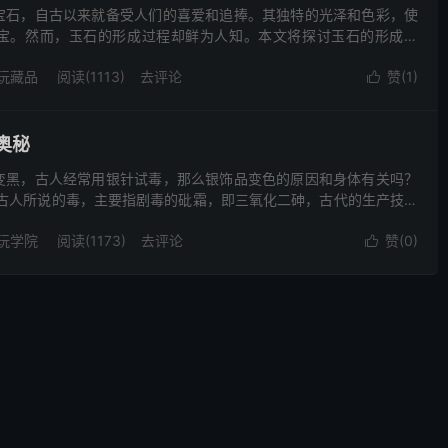
宝石，自古以来就备受人们的喜爱和追捧。其独特的光泽和色彩，使
宝。然而，玉石的形成过程却鲜为人知。本文将探讨玉石的形成过
 玉石的形成可以追溯到地质变迁的漫长历史。在地壳运动和地质作
玩藏品
阅读(1113)
去评论
赞(
1
)

奥秘
变黑，古人经常用银针试毒，那么银饰品变色的原因和身体有关吗？
 古人所说的毒，主要指剧毒的砒霜，即三氧化二砷，古代的生产技术
少量的硫和硫化物。其所含的硫与银接触，就可起化学反应，使...
玩学院
阅读(1173)
去评论
赞(
0
)
