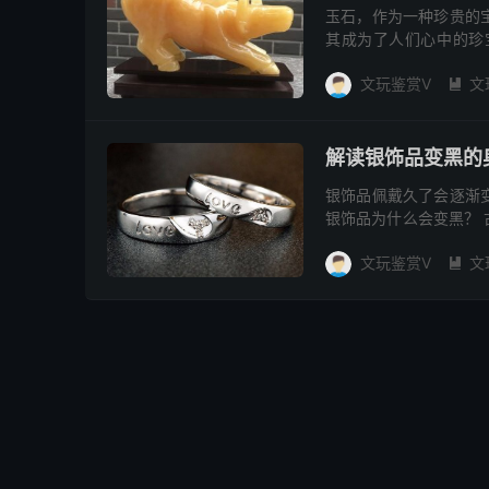
玉石，作为一种珍贵的
其成为了人们心中的珍
程，揭示其中的奥秘。
文玩鉴赏V
文
用...

解读银饰品变黑的
银饰品佩戴久了会逐渐
银饰品为什么会变黑？
落后，致使砒霜里都伴有
文玩鉴赏V
文
