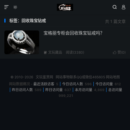




标签：回收珠宝钻戒
共 1 篇文章
宝格丽专柜会回收珠宝钻戒吗？
文玩藏品
阅读(3380)
赞(
0
)


© 2010-2026
文玩鉴赏网
网站事物联系QQ或微信465605
网站地图
网站数据概况 -
最近活跃访客
5
今日访问人数
596
今日访问量
612
昨日访问人数
589
昨日访问量
637
本月访问量
4,869
总访问量
999,221