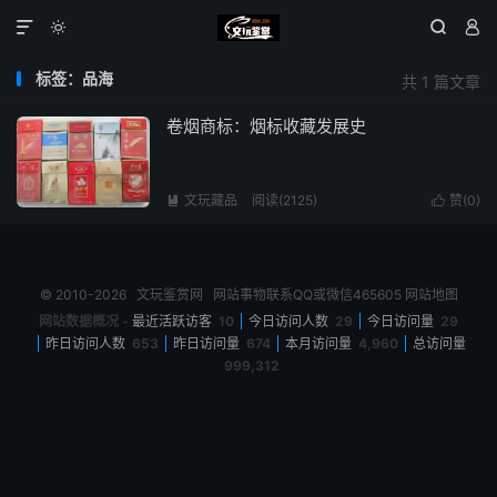




标签：品海
共 1 篇文章
卷烟商标：烟标收藏发展史
文玩藏品
阅读(2125)
赞(
0
)


© 2010-2026
文玩鉴赏网
网站事物联系QQ或微信465605
网站地图
网站数据概况 -
最近活跃访客
10
今日访问人数
29
今日访问量
29
昨日访问人数
653
昨日访问量
674
本月访问量
4,960
总访问量
999,312