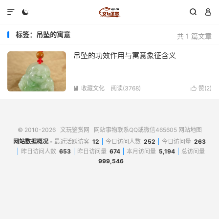




标签：吊坠的寓意
共 1 篇文章
吊坠的功效作用与寓意象征含义
收藏文化
阅读(3768)
赞(
2
)


© 2010-2026
文玩鉴赏网
网站事物联系QQ或微信465605
网站地图
网站数据概况 -
最近活跃访客
12
今日访问人数
252
今日访问量
263
昨日访问人数
653
昨日访问量
674
本月访问量
5,194
总访问量
999,546