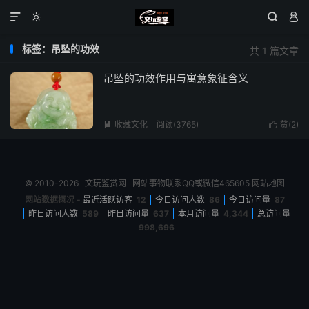




标签：吊坠的功效
共 1 篇文章
吊坠的功效作用与寓意象征含义
收藏文化
阅读(3765)
赞(
2
)


© 2010-2026
文玩鉴赏网
网站事物联系QQ或微信465605
网站地图
网站数据概况 -
最近活跃访客
12
今日访问人数
86
今日访问量
87
昨日访问人数
589
昨日访问量
637
本月访问量
4,344
总访问量
998,696