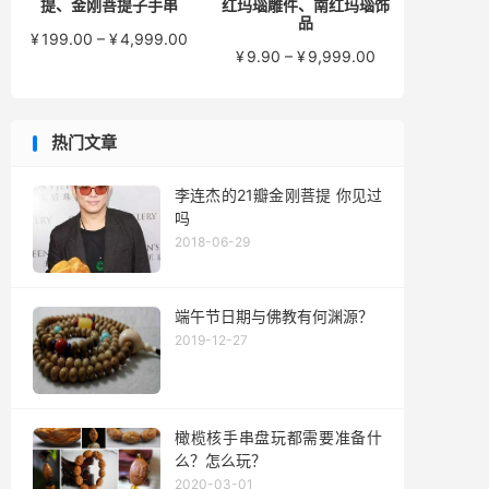
提、金刚菩提子手串
红玛瑙雕件、南红玛瑙饰
品
价
¥
199.00
–
¥
4,999.00
价
¥
9.90
–
¥
9,999.00
格
格
范
范
围：
围：
¥199.00
热门文章
¥9.90
至
至
¥4,999.00
¥9,999.00
李连杰的21瓣金刚菩提 你见过
吗
2018-06-29
端午节日期与佛教有何渊源？
2019-12-27
橄榄核手串盘玩都需要准备什
么？怎么玩？
2020-03-01