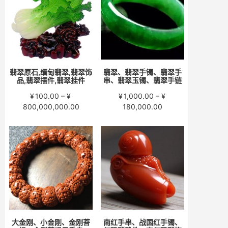
至
至
¥15,000.00
¥58,000.00
翡翠原石,缅甸翡翠,翡翠饰
翡翠、翡翠手镯、翡翠手
品,翡翠摆件,翡翠挂件
串、翡翠玉镯、翡翠手链
¥
100.00
–
¥
¥
1,000.00
–
¥
价
价
800,000,000.00
180,000.00
格
格
范
范
围：
围：
¥100.00
¥1,000.00
至
至
¥800,000,000.00
¥180,000.00
大金刚、小金刚、金刚菩
南红手串、战国红手镯、