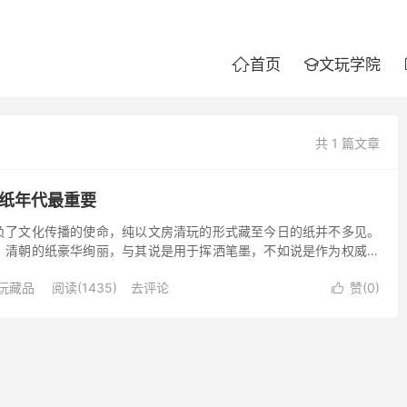
首页
文玩学院


共 1 篇文章
古纸年代最重要
负了文化传播的使命，纯以文房清玩的形式藏至今日的纸并不多见。
。清朝的纸豪华绚丽，与其说是用于挥洒笔墨，不如说是作为权威的
贵之用和作为达官富贵财富的奢耀之物，而并不是真正文人的挥洒
玩藏品
阅读(1435)
去评论
赞(
0
)
