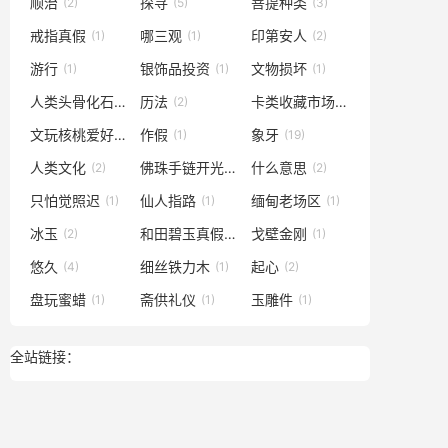
顺治
探寻
菩提种类
(2)
(5)
(3)
戒指真假
哪三观
印第安人
(1)
(1)
(2)
游行
银饰品投资
文物损坏
(1)
(1)
(1)
人类头骨化石
历法
卡类收藏市场
(1)
(2)
(1)
文玩核桃爱好者
作假
象牙
(2)
(1)
(19)
人类文化
佛珠手链开光
什么意思
(2)
(1)
(2)
只怕觉照迟
仙人指路
缅甸老场区
(1)
(1)
(1)
冰玉
和田碧玉真假
戈壁金刚
(2)
(1)
(1)
悠久
细丝铁力木
起心
(4)
(1)
(2)
盘玩蜜蜡
斋供礼仪
玉雕件
(1)
(1)
(1)
全站链接：