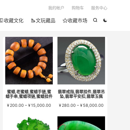

我的帐户
购物车
服务中心
收藏文化
文玩藏品
收藏市场





蜜蜡,老蜜蜡,蜜蜡手链,蜜
翡翠戒指,翡翠挂件,翡翠吊
蜡手串,蜜蜡项链,蜜蜡挂件
坠,翡翠平安扣,翡翠玉佩
价
价
¥
200.00
–
¥
15,000.00
¥
280.00
–
¥
58,000.00
格
格
范
范
围：
围：
¥200.00
¥280.00