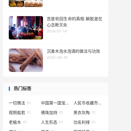
苦是轮回生命的真相 解脱是在
心念断灭处
2019-07-14
沉香木泡水泡酒的做法与功效
2020-06-19
热门标签
一切佛法
中国第一国宝
人民币收藏市场
(1)
(1)
(1)
观照般若
佛珠加持
黑衣灰陶
(1)
(1)
(1)
老榆木
人生形态
功名利禄
(1)
(1)
(1)