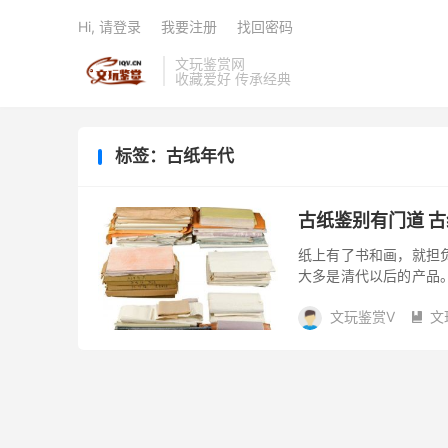
Hi, 请登录
我要注册
找回密码
文玩鉴赏网
收藏爱好 传承经典
标签：古纸年代
古纸鉴别有门道 
纸上有了书和画，就担
大多是清代以后的产品
象征，以满足皇帝、显
文玩鉴赏V
文
欲...
