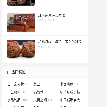
红木家具鉴赏方法
2021-10-13
核桃打底、盘玩、玉化的过程
2021-05-29
热门标签
白青玄赤黄
美丑
书画辨伪
(1)
(1)
(1)
白色翡翠
挑战性
结婚钻戒价格
(1)
(4)
(1)
水晶制品
夫妻之间
中国钱币学会理事
(15)
(3)
(1)