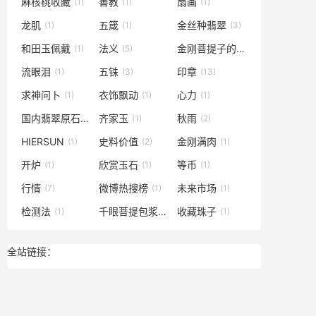
麻核桃收藏
善教
扇画
(1)
(1)
(1)
龙肌
五箴
金丝种翡翠
(1)
(1)
(3)
和田玉佩戴
法义
金刚菩提子的价值
(1)
(5)
(1)
流眼泪
五铢
印章
(1)
(3)
(13)
求神问卜
衣饰飘动
心力
(1)
(1)
(1)
国内翡翠原石
齐家玉
秋雨
(1)
(1)
(2)
HIERSUN
史料价值
金刚满肉
(1)
(2)
(1)
开炉
欣赏玉石
等币
(1)
(1)
(1)
行情
微博热搜榜
未来市场
(7)
(1)
(1)
检测法
千眼菩提包浆
收藏珠子
(1)
(1)
(1)
全站链接：