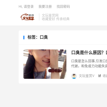
Hi, 请登录
我要注册
找回密码
文玩鉴赏网
收藏爱好 传承经典
标签：口臭
口臭是什么原因？
口臭是怎么回事,引发
代谢，和免疫力功能失
是一种单独的疾病，可是
文玩鉴赏V
收
