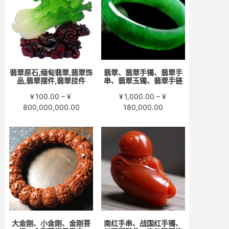
至
至
¥15,000.00
¥58,000.00
翡翠原石,缅甸翡翠,翡翠饰
翡翠、翡翠手镯、翡翠手
品,翡翠摆件,翡翠挂件
串、翡翠玉镯、翡翠手链
¥
100.00
–
¥
¥
1,000.00
–
¥
价
价
800,000,000.00
180,000.00
格
格
范
范
围：
围：
¥100.00
¥1,000.00
至
至
¥800,000,000.00
¥180,000.00
大金刚、小金刚、金刚菩
南红手串、战国红手镯、