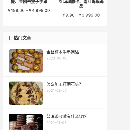
提、金刚菩提子手串
红玛瑙雕件、南红玛瑙饰
品
价
¥
199.00
–
¥
4,999.00
价
¥
9.90
–
¥
9,999.00
格
格
范
范
围：
围：
¥199.00
热门文章
¥9.90
至
至
¥4,999.00
¥9,999.00
金丝楠木手串简述
2023-06-06
怎么加工打磨石头？
2021-08-07
普洱茶收藏有什么误区
2021-01-03