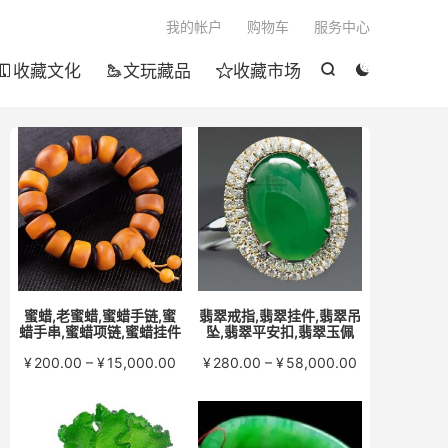

我的帐户
购物车
服务中心
收藏文化
文玩藏品
收藏市场





蜜蜡,老蜜蜡,蜜蜡手链,蜜
翡翠戒指,翡翠挂件,翡翠吊
蜡手串,蜜蜡项链,蜜蜡挂件
坠,翡翠平安扣,翡翠玉佩
价
价
¥
200.00
–
¥
15,000.00
¥
280.00
–
¥
58,000.00
格
格
范
范
围：
围：
¥200.00
¥280.00