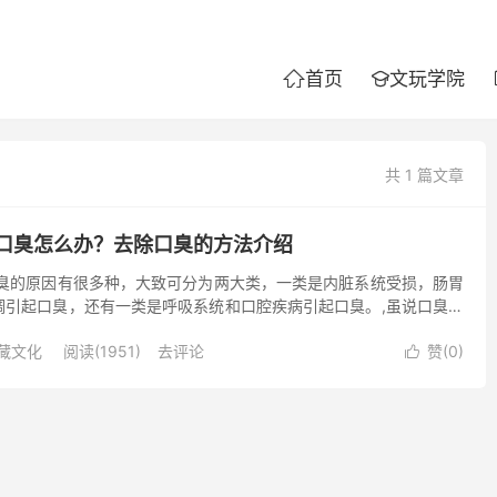
首页
文玩学院


共 1 篇文章
口臭怎么办？去除口臭的方法介绍
口臭的原因有很多种，大致可分为两大类，一类是内脏系统受损，肠胃
调引起口臭，还有一类是呼吸系统和口腔疾病引起口臭。,虽说口臭不
往往会影响社会交往，给个人造成困扰，引起自卑和不安。口...
藏文化
阅读(1951)
去评论
赞(
0
)
