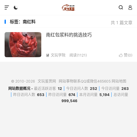




标签：南红料
共 1 篇文章
南红包浆料的挑选技巧
文玩学院
阅读(1121)
赞(
0
)


© 2010-2026
文玩鉴赏网
网站事物联系QQ或微信465605
网站地图
网站数据概况 -
最近活跃访客
12
今日访问人数
252
今日访问量
263
昨日访问人数
653
昨日访问量
674
本月访问量
5,194
总访问量
999,546