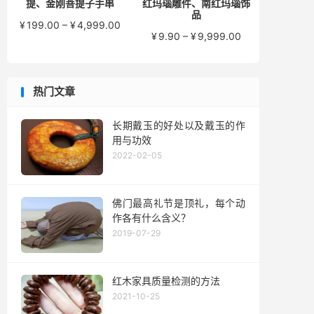
提、金刚菩提子手串
红玛瑙雕件、南红玛瑙饰
品
价
¥
199.00
–
¥
4,999.00
价
¥
9.90
–
¥
9,999.00
格
格
范
范
围：
围：
¥199.00
热门文章
¥9.90
至
至
¥4,999.00
¥9,999.00
长期戴玉的好处以及戴玉的作
用与功效
2022-02-05
佛门最高礼节是顶礼，每个动
作各有什么含义？
2019-07-29
红木家具质量检测的方法
2021-10-25