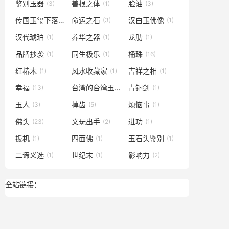
鉴别玉器
善根之体
脸油
(3)
(1)
(3)
传国玉玺下落
命运之石
汉白玉佛像
(1)
(3)
(1)
汉代琥珀
养华之器
龙肋
(1)
(1)
(1)
品牌抄袭
同生极乐
桶珠
(1)
(1)
(16)
红椿木
风水收藏家
吉祥之相
(1)
(1)
(1)
幸福
台湾的台湾玉
青铜剑
(13)
(1)
(1)
玉人
掉齿
烦恼事
(3)
(5)
(1)
佛头
文玩出手
进功
(23)
(2)
(1)
扳机
四面佛
玉石头鉴别
(1)
(1)
(1)
二谛义选
世纪末
影响力
(1)
(1)
(2)
全站链接：