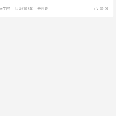
，没能在最黑暗的黎明前见到佛光。 通过对佛陀的认识，让我...
玩学院
阅读(1985)
去评论
赞(
0
)
