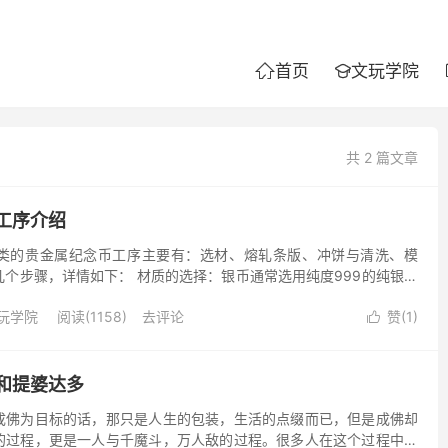
首页
文玩学院


共 2 篇文章
工序介绍
类的贵金属纪念币工序主要有：选材、熔轧条版、冲饼与清洗、模
个步骤，详情如下： 材质的选择：银币通常选用纯度999的纯银来
925和900的成色。金币通常选用9999、999K等...
玩学院
阅读(1158)
去评论
赞(
1
)

和提婆达多
为目标的话，那只是人生的包装，生活的点缀而已，但是成佛却
的过程，更是一人与千魔斗，万人敌的过程。很多人在这个过程中没