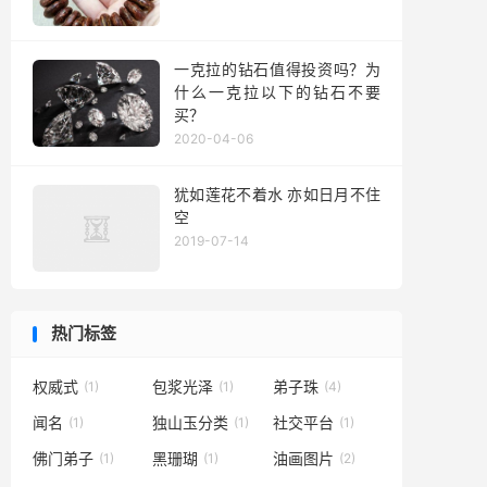
一克拉的钻石值得投资吗？为
什么一克拉以下的钻石不要
买？
2020-04-06
犹如莲花不着水 亦如日月不住
空
2019-07-14
热门标签
权威式
包浆光泽
弟子珠
(1)
(1)
(4)
闻名
独山玉分类
社交平台
(1)
(1)
(1)
佛门弟子
黑珊瑚
油画图片
(1)
(1)
(2)