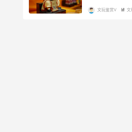
能熬过最艰难的三厘米
文玩鉴赏V
文
