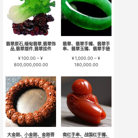
至
至
¥15,000.00
¥58,000.00
翡翠原石,缅甸翡翠,翡翠饰
翡翠、翡翠手镯、翡翠手
品,翡翠摆件,翡翠挂件
串、翡翠玉镯、翡翠手链
¥
100.00
–
¥
¥
1,000.00
–
¥
价
价
800,000,000.00
180,000.00
格
格
范
范
围：
围：
¥100.00
¥1,000.00
至
至
¥800,000,000.00
¥180,000.00
大金刚、小金刚、金刚菩
南红手串、战国红手镯、