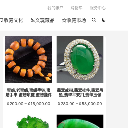

我的帐户
购物车
服务中心
收藏文化
文玩藏品
收藏市场





蜜蜡,老蜜蜡,蜜蜡手链,蜜
翡翠戒指,翡翠挂件,翡翠吊
蜡手串,蜜蜡项链,蜜蜡挂件
坠,翡翠平安扣,翡翠玉佩
价
价
¥
200.00
–
¥
15,000.00
¥
280.00
–
¥
58,000.00
格
格
范
范
围：
围：
¥200.00
¥280.00