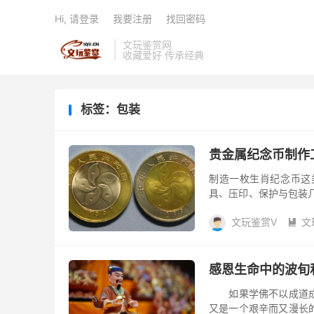
Hi, 请登录
我要注册
找回密码
文玩鉴赏网
收藏爱好 传承经典
标签：包装
贵金属纪念币制作
制造一枚生肖纪念币这
具、压印、保护与包装几
制造，国际上选用最多的是
文玩鉴赏V
文

感恩生命中的波旬
如果学佛不以成道成佛
又是一个艰辛而又漫长