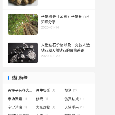
菩提树是什么树？菩提树百科
知识分享
2020-01-14
人造钻石价格以及一克拉人造
钻石和天然钻石的价格差距
2020-03-29
热门标签
菩提子有多大
往生极乐
规划
(1)
(1)
(2)
市场因素
修缮
仿真钻戒
(1)
(1)
(1)
宇宙鸿濛
大肠虚秘
天竺手串
(1)
(1)
(1)