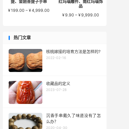
提、金刚菩提子手串
红玛瑙雕件、南红玛瑙饰
品
价
¥
199.00
–
¥
4,999.00
价
¥
9.90
–
¥
9,999.00
格
格
范
范
围：
围：
¥199.00
热门文章
¥9.90
至
至
¥4,999.00
¥9,999.00
核桃嫁接的培育方法是怎样的?
2022-02-16
收藏品的定义
2023-07-28
沉香手串戴久了味道没有了怎
么办？
2020-04-30