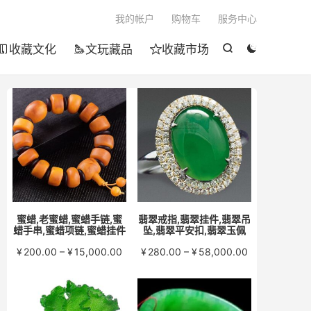

我的帐户
购物车
服务中心
收藏文化
文玩藏品
收藏市场





蜜蜡,老蜜蜡,蜜蜡手链,蜜
翡翠戒指,翡翠挂件,翡翠吊
蜡手串,蜜蜡项链,蜜蜡挂件
坠,翡翠平安扣,翡翠玉佩
价
价
¥
200.00
–
¥
15,000.00
¥
280.00
–
¥
58,000.00
格
格
范
范
围：
围：
¥200.00
¥280.00