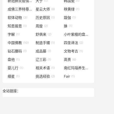
新冠肺炎疫情
大于
韩国瓷
(1)
(1)
(1)
成佛三界特尊
星云大师
秧黄绿
(1)
(6)
(1)
软体动物
历史原因
跋伽
(3)
(1)
(1)
知恩报恩
周旋
貅
(1)
(2)
(1)
字解
舒俱来
小叶紫檀的盘玩
(1)
(2)
(1)
中国佛教
制造手镯
四圣谛法
(10)
(1)
(2)
钻石腰码
成品藤
文物考古
(1)
(1)
(1)
盘他
辽三彩
高贵
(1)
(1)
(6)
婴儿行
相关术语
南红玛瑙养生
(1)
(1)
(1)
细星
挑选经验
Fair
(1)
(2)
(1)
全站链接：