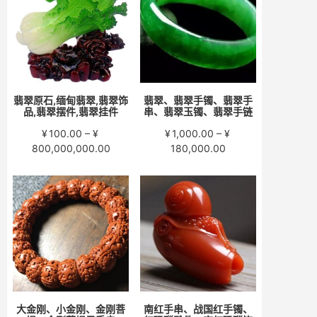
至
至
¥15,000.00
¥58,000.00
翡翠原石,缅甸翡翠,翡翠饰
翡翠、翡翠手镯、翡翠手
品,翡翠摆件,翡翠挂件
串、翡翠玉镯、翡翠手链
¥
100.00
–
¥
¥
1,000.00
–
¥
价
价
800,000,000.00
180,000.00
格
格
范
范
围：
围：
¥100.00
¥1,000.00
至
至
¥800,000,000.00
¥180,000.00
大金刚、小金刚、金刚菩
南红手串、战国红手镯、