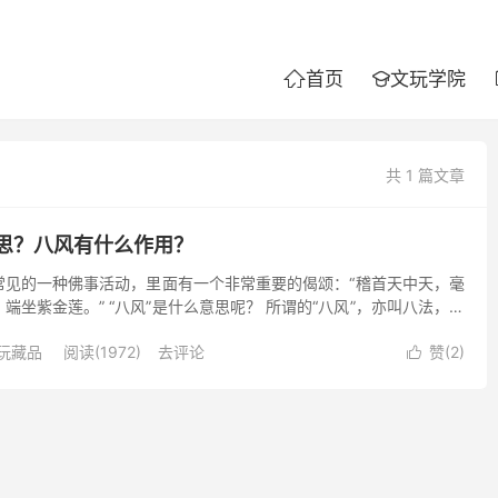
首页
文玩学院


共 1 篇文章
思？八风有什么作用？
常见的一种佛事活动，里面有一个非常重要的偈颂：“稽首天中天，毫
端坐紫金莲。” “八风”是什么意思呢？ 所谓的“八风”，亦叫八法，是
人心的八种事，也就是利、衰、毁、誉、称、讥、苦...
玩藏品
阅读(1972)
去评论
赞(
2
)
