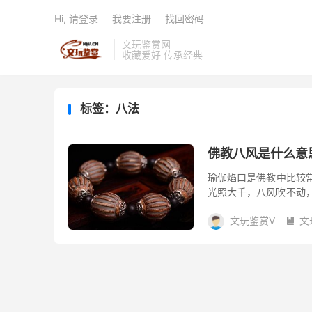
Hi, 请登录
我要注册
找回密码
文玩鉴赏网
收藏爱好 传承经典
标签：八法
佛教八风是什么意
瑜伽焰口是佛教中比较
光照大千，八风吹不动，
指世间所爱所憎的能煽动
文玩鉴赏V
文
