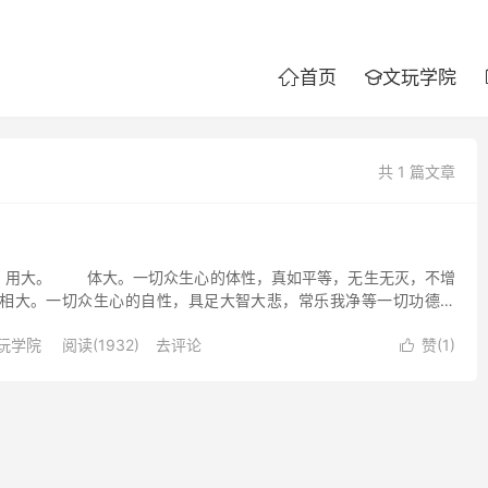
首页
文玩学院


共 1 篇文章
用大。 体大。一切众生心的体性，真如平等，无生无灭，不增
大。一切众生心的自性，具足大智大悲，常乐我净等一切功德。
性，具足一切的功德，内可自我观照，薰陶妄心，外可显现...
玩学院
阅读(1932)
去评论
赞(
1
)
