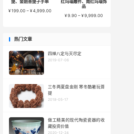
提、金刚菩提子手串
红玛瑙雕件、南红玛瑙饰
品
价
¥
199.00
–
¥
4,999.00
价
¥
9.90
–
¥
9,999.00
格
格
范
范
围：
围：
¥199.00
热门文章
¥9.90
至
至
¥4,999.00
¥9,999.00
四禅八定与灭尽定
2019-07-06
三冬两夏盘金刚 寒冬酷暑玩菩
提
2018-05-17
做工精美的现代陶瓷瓷器的收
藏投资价值
2020-12-24