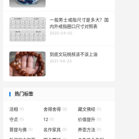
一般男士戒指尺寸是多大？国
内外戒指圈口尺寸对照表
2020-04-02
到底文玩桃核该不该上油
2021-04-23
热门标签
活相
舍得舍得
藏文佛经
(1)
(2)
(1)
守贞
12
价值提升
(1)
(1)
(1)
菩提与佛
名作家具
养壶方法
(1)
(1)
(1)