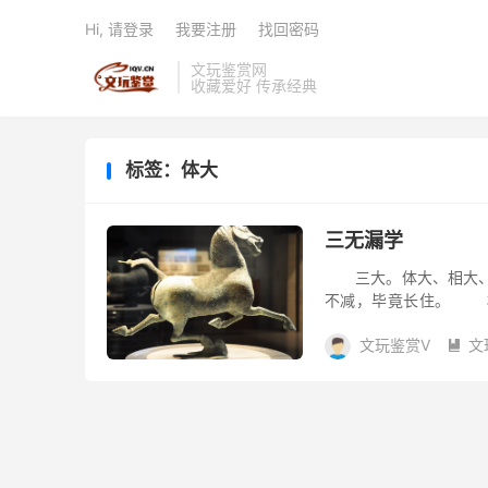
Hi, 请登录
我要注册
找回密码
文玩鉴赏网
收藏爱好 传承经典
标签：体大
三无漏学
三大。体大、相大、
不减，毕竟长住。 相
用大。一切众生心的体
文玩鉴赏V
文
