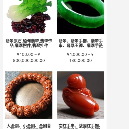
至
至
¥15,000.00
¥58,000.00
翡翠原石,缅甸翡翠,翡翠饰
翡翠、翡翠手镯、翡翠手
品,翡翠摆件,翡翠挂件
串、翡翠玉镯、翡翠手链
¥
100.00
–
¥
¥
1,000.00
–
¥
价
价
800,000,000.00
180,000.00
格
格
范
范
围：
围：
¥100.00
¥1,000.00
至
至
¥800,000,000.00
¥180,000.00
大金刚、小金刚、金刚菩
南红手串、战国红手镯、