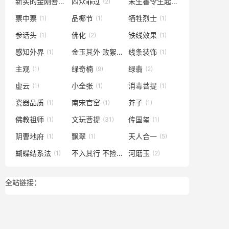
新买的金刚菩提
四众罪过
未生善令生起
(1)
(2)
(1)
票中票
品椰节
牺牲烈士
(1)
(1)
(1)
参话头
佛化
铁线效果
(1)
(2)
(1)
感知外界
金玉其外 败絮其中
线条装饰
(1)
(1)
(1)
主观
绿奇楠
绿翡
(1)
(9)
(2)
虚云
小全张
消毒菩提
(1)
(1)
(1)
瓷器品质
南宋官窑
芥子
(1)
(1)
(1)
佛教祖师
文玩菩提
传国玺
(1)
(31)
(1)
阴曹地府
飘翠
天人合一
(1)
(1)
(5)
蝴蝶结系法
不入其行 不捡其利
河磨玉
(1)
(1)
(2)
全站链接：