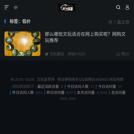




标签：低价
共 1 篇文章
那么哪些文玩适合在网上购买呢？网购文
玩推荐
文玩藏品
阅读(1522)
赞(
2
)


© 2010-2026
文玩鉴赏网
网站事物联系QQ或微信465605
网站地图
网站数据概况 -
最近活跃访客
9
今日访问人数
17
今日访问量
17
昨日访问人数
653
昨日访问量
674
本月访问量
4,948
总访问量
999,300