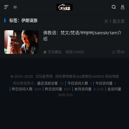




标签：伊朗语族
共 1 篇文章
佛教语：梵文/梵语/संस्कृतम्/saṃskṛtam介
绍
文玩藏品
阅读(15562)
赞(
8
)


© 2010-2026
文玩鉴赏网
网站事物联系QQ或微信465605
网站地图
网站数据概况 -
最近活跃访客
12
今日访问人数
1
今日访问量
1
昨日访问人数
589
昨日访问量
637
本月访问量
4,258
总访问量
998,610