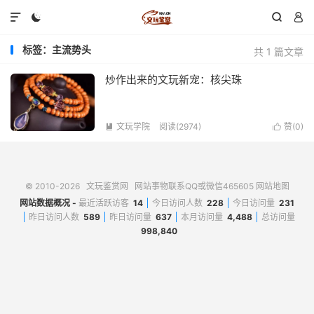




标签：主流势头
共 1 篇文章
炒作出来的文玩新宠：核尖珠
文玩学院
阅读(2974)
赞(
0
)


© 2010-2026
文玩鉴赏网
网站事物联系QQ或微信465605
网站地图
网站数据概况 -
最近活跃访客
14
今日访问人数
228
今日访问量
231
昨日访问人数
589
昨日访问量
637
本月访问量
4,488
总访问量
998,840