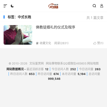




标签：中式长袍
共 1 篇文章
佛教徒婚礼的仪式及程序
收藏文化
阅读(2831)
赞(
1
)


© 2010-2026
文玩鉴赏网
网站事物联系QQ或微信465605
网站地图
网站数据概况 -
最近活跃访客
12
今日访问人数
252
今日访问量
263
昨日访问人数
653
昨日访问量
674
本月访问量
5,194
总访问量
999,546