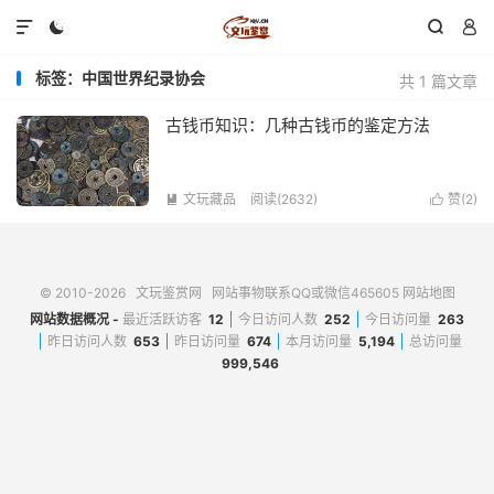




标签：中国世界纪录协会
共 1 篇文章
古钱币知识：几种古钱币的鉴定方法
文玩藏品
阅读(2632)
赞(
2
)


© 2010-2026
文玩鉴赏网
网站事物联系QQ或微信465605
网站地图
网站数据概况 -
最近活跃访客
12
今日访问人数
252
今日访问量
263
昨日访问人数
653
昨日访问量
674
本月访问量
5,194
总访问量
999,546