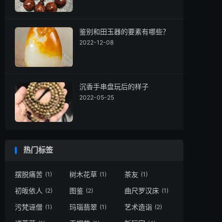
鉴别和田玉器的要素有哪些？
2022-12-08
沉香手串盘玩后的样子
2022-05-25
热门标签
摆脱痛苦
树木花草
茶友
(1)
(1)
(1)
初皈依人
图鉴
曲尺罗汉床
(2)
(2)
(1)
污梵诬僧
玛瑙翡翠
艺术造诣
(1)
(1)
(2)