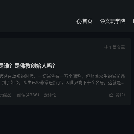
首页
文玩学院


共 1 篇文章
是谁？是佛教创始人吗？
据说在劫初的时候，一切诸佛有一万个通称，但随着众生的渐渐愚
；到了如今，众生已经非常愚痴了，因此只剩下十个名号，这就是如
行足、善逝、世间解、无上士、调御丈夫、天人师、佛。这十个名号
玩藏品
阅读(4336)
去评论
赞(
2
)
