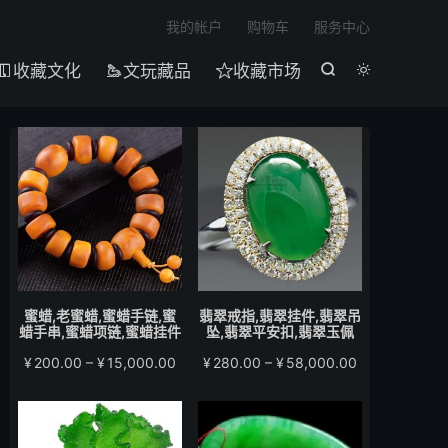

我的帐户
购物车
服务中心
收藏文化
文玩藏品
收藏市场





蜜蜡,老蜜蜡,蜜蜡手链,蜜
翡翠戒指,翡翠挂件,翡翠吊
蜡手串,蜜蜡项链,蜜蜡挂件
坠,翡翠平安扣,翡翠玉佩
价
价
¥
200.00
–
¥
15,000.00
¥
280.00
–
¥
58,000.00
格
格
范
范
围：
围：
¥200.00
¥280.00