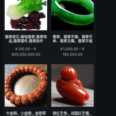
至
至
¥15,000.00
¥58,000.00
翡翠原石,缅甸翡翠,翡翠饰
翡翠、翡翠手镯、翡翠手
品,翡翠摆件,翡翠挂件
串、翡翠玉镯、翡翠手链
¥
100.00
–
¥
¥
1,000.00
–
¥
价
价
800,000,000.00
180,000.00
格
格
范
范
围：
围：
¥100.00
¥1,000.00
至
至
¥800,000,000.00
¥180,000.00
大金刚、小金刚、金刚菩
南红手串、战国红手镯、