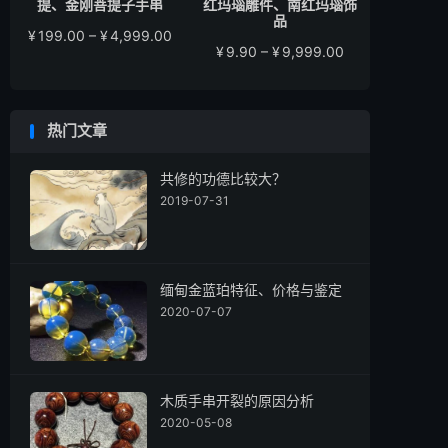
提、金刚菩提子手串
红玛瑙雕件、南红玛瑙饰
品
价
¥
199.00
–
¥
4,999.00
价
¥
9.90
–
¥
9,999.00
格
格
范
范
围：
围：
¥199.00
热门文章
¥9.90
至
至
¥4,999.00
¥9,999.00
共修的功德比较大？
2019-07-31
缅甸金蓝珀特征、价格与鉴定
2020-07-07
木质手串开裂的原因分析
2020-05-08