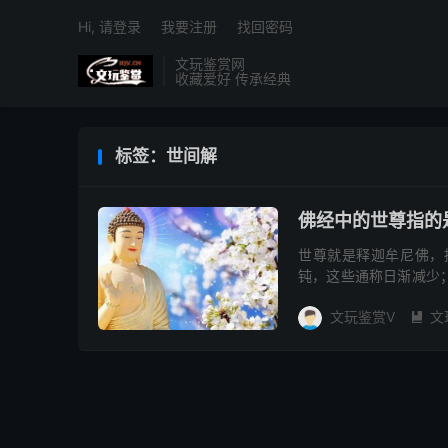
Hi, 请登录
我要注册
找回密码
文玩鉴赏网
收藏爱好 传承经典
标签：世间解
佛经中的世尊指的
世尊就是释迦牟尼佛，
钝，这些通称日渐减少
来、应供、正等觉、明
文玩鉴赏V
文
有...
