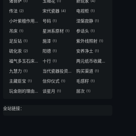
诸菩萨
玉帽花
新玩家
(1)
(1)
(4)
传法
宋代瓷器
电视柜
(2)
(4)
(1)
小叶紫檀作用
号码
涅槃寂静
(1)
(1)
(1)
吊床
星洲系原材
参话头
(1)
(1)
(1)
足反钻
施漆
紫外线照射
(1)
(1)
(1)
硫化汞
阳德
安养净土
(2)
(1)
(1)
福气多玉石床
十行
两元纸币收藏
(1)
(1)
(1)
九慧力
当代瓷器投资
购买渠道
(1)
(1)
(1)
主藏臣宝
信仰仪式
毛感籽
(1)
(1)
(1)
玩金刚的理由
谈星月
层次
(1)
(1)
(1)
全站链接：