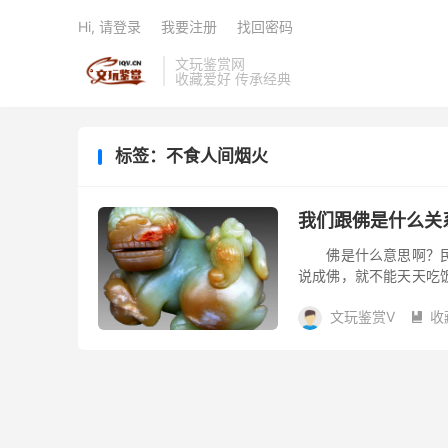
Hi, 请登录
我要注册
找回密码
文玩鉴赏网
收藏爱好 传承经典
标签：不食人间烟火
我们跟佛是什么关
佛是什么意思啊？民间
说成佛，就不能天天吃
不能动，平常还要接受
文玩鉴赏V
收
