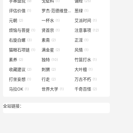
手串盘玩
戈壁料
诵经
(9)
(1)
(25)
评估价值
罗杰·范德维登
葱绿
(1)
(1)
(1)
元朝
一杯水
艾派时间
(2)
(1)
(1)
烦恼与菩提
贤首宗
注意事项
(1)
(1)
(12)
右旋白螺
素斋
正淫
(3)
(2)
(1)
猫眼石项链
满金星
风情
(1)
(2)
(1)
素养
独特
竹篮打水
(2)
(10)
(1)
收藏建议
刺猬
大叶檀
(2)
(2)
(1)
打坐妄想
行走
万古不朽
(1)
(2)
(1)
马拉OK
世界大学
千奇百怪
(1)
(1)
(2)
全站链接：