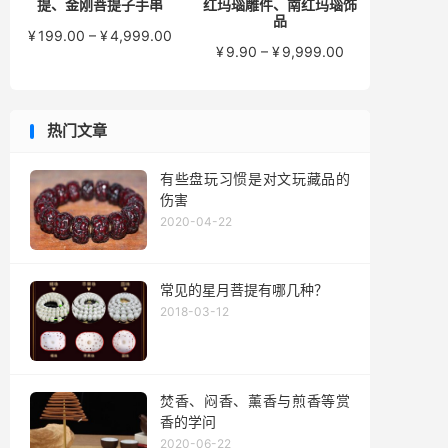
提、金刚菩提子手串
红玛瑙雕件、南红玛瑙饰
品
价
¥
199.00
–
¥
4,999.00
价
¥
9.90
–
¥
9,999.00
格
格
范
范
围：
围：
¥199.00
热门文章
¥9.90
至
至
¥4,999.00
¥9,999.00
有些盘玩习惯是对文玩藏品的
伤害
2020-04-22
常见的星月菩提有哪几种？
2018-03-12
焚香、闷香、薰香与煎香等赏
香的学问
2020-06-22