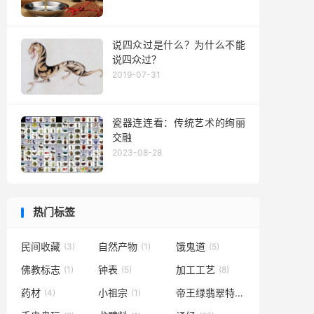
说四众过是什么？为什么不能
说四众过？
2019-07-31
瓷器连连看：传统艺术的绚丽
交融
2023-08-28
热门标签
民间收藏
自然产物
饿鬼道
(3)
(1)
(5)
佛教标志
钟表
加工工艺
(1)
(5)
(8)
药材
小祖宗
帝王绿翡翠特点
(4)
(1)
(1)