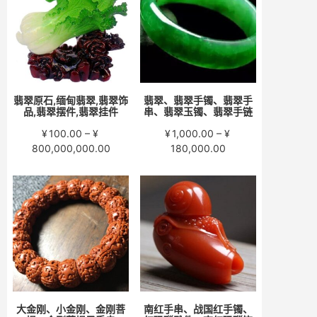
至
至
¥15,000.00
¥58,000.00
翡翠原石,缅甸翡翠,翡翠饰
翡翠、翡翠手镯、翡翠手
品,翡翠摆件,翡翠挂件
串、翡翠玉镯、翡翠手链
¥
100.00
–
¥
¥
1,000.00
–
¥
价
价
800,000,000.00
180,000.00
格
格
范
范
围：
围：
¥100.00
¥1,000.00
至
至
¥800,000,000.00
¥180,000.00
大金刚、小金刚、金刚菩
南红手串、战国红手镯、