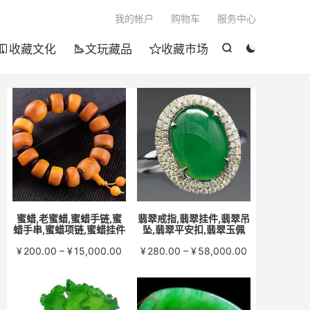

我的帐户
购物车
服务中心
收藏文化
文玩藏品
收藏市场





蜜蜡,老蜜蜡,蜜蜡手链,蜜
翡翠戒指,翡翠挂件,翡翠吊
蜡手串,蜜蜡项链,蜜蜡挂件
坠,翡翠平安扣,翡翠玉佩
价
价
¥
200.00
–
¥
15,000.00
¥
280.00
–
¥
58,000.00
格
格
范
范
围：
围：
¥200.00
¥280.00