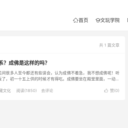
首页
文玩学院


共 1 篇文章
系？成佛是这样的吗？
很多人至今都还有些误会，认为成佛不着急，我不想成佛呢！听
饭了，初一十五上供的时候才有得吃。成佛要坐在殿堂里面，一动也
香火供养。成佛了，好像就不食人间烟火了。 这是一种误会，...
藏文化
阅读(1850)
去评论
赞(
0
)
