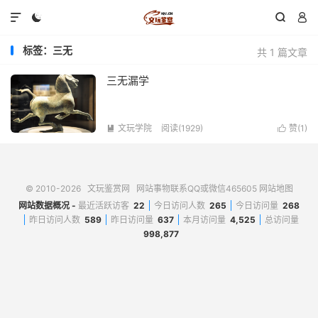




标签：三无
共 1 篇文章
三无漏学
文玩学院
阅读(1929)
赞(
1
)


© 2010-2026
文玩鉴赏网
网站事物联系QQ或微信465605
网站地图
网站数据概况 -
最近活跃访客
22
今日访问人数
265
今日访问量
268
昨日访问人数
589
昨日访问量
637
本月访问量
4,525
总访问量
998,877