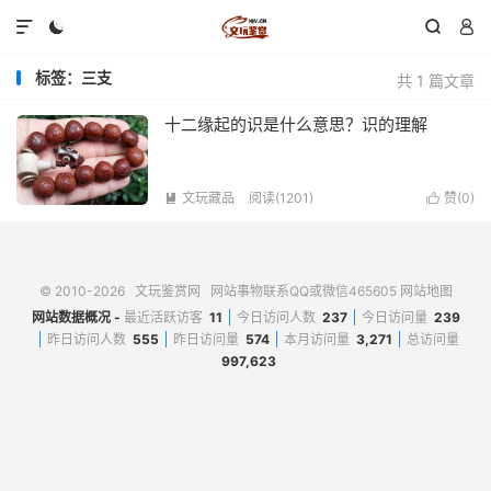




标签：三支
共 1 篇文章
十二缘起的识是什么意思？识的理解
文玩藏品
阅读(1201)
赞(
0
)


© 2010-2026
文玩鉴赏网
网站事物联系QQ或微信465605
网站地图
网站数据概况 -
最近活跃访客
11
今日访问人数
237
今日访问量
239
昨日访问人数
555
昨日访问量
574
本月访问量
3,271
总访问量
997,623